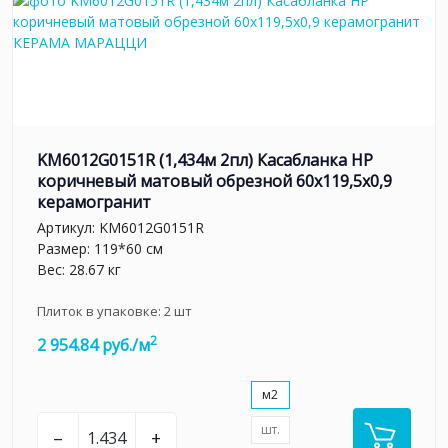
KM6012G0151R (1,434м 2пл) Касабланка HP
коричневый матовый обрезной 60x119,5x0,9
керамогранит
Артикул:
KM6012G0151R
Размер: 119*60 см
Вес: 28.67 кг
Плиток в упаковке:
2
шт
2
2 954.84 руб./м
м2
шт.
–
+