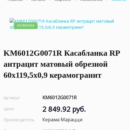
НОВИНКА
KM6012G0071R Касабланка RP
антрацит матовый обрезной
60x119,5x0,9 керамогранит
KM6012G0071R
Артикул
2 849.92 руб.
Цена
Керама Марацци
Производитель