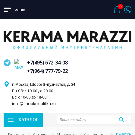
0
меню
+7(495) 672-34-08
+7(964) 777-79-22
г. Москва, Шоссе Энтузиастов, д. 54
Пн-Сб: с 10-00 до 20-00
Вс: с 10-00 до 18-00
info@shopkm-plitka.ru
КАТАЛОГ
Главная
Каталог
Марокко
Касабланка
KM6012G0