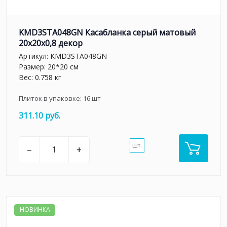
KMD3STA048GN Касабланка серый матовый
20x20x0,8 декор
Артикул:
KMD3STA048GN
Размер: 20*20 см
Вес: 0.758 кг
Плиток в упаковке:
16
шт
311.10 руб.
шт.
–
+
НОВИНКА