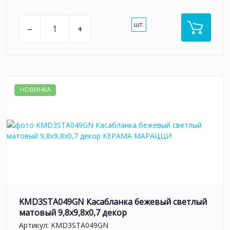
шт.
–
+
НОВИНКА
KMD3STA049GN Касабланка бежевый светлый
матовый 9,8x9,8x0,7 декор
Артикул:
KMD3STA049GN