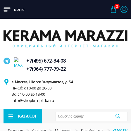
0
меню
+7(495) 672-34-08
+7(964) 777-79-22
г. Москва, Шоссе Энтузиастов, д. 54
Пн-Сб: с 10-00 до 20-00
Вс: с 10-00 до 18-00
info@shopkm-plitka.ru
КАТАЛОГ
Главная
Каталог
Марокко
Касабланка
KM6012G0