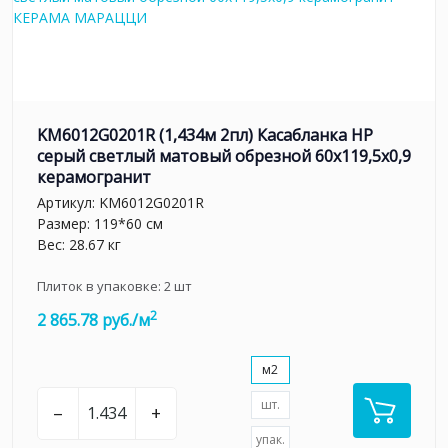
KM6012G0201R (1,434м 2пл) Касабланка HP
серый светлый матовый обрезной 60x119,5x0,9
керамогранит
Артикул:
KM6012G0201R
Размер: 119*60 см
Вес: 28.67 кг
Плиток в упаковке:
2
шт
2
2 865.78 руб./м
м2
шт.
–
+
упак.