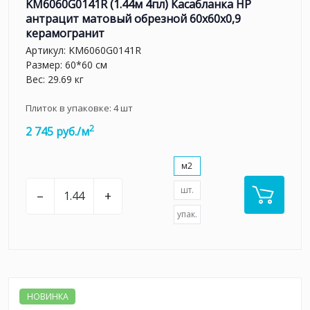
KM6060G0141R (1.44м 4пл) Касабланка HP
антрацит матовый обрезной 60x60x0,9
керамогранит
Артикул:
KM6060G0141R
Размер: 60*60 см
Вес: 29.69 кг
Плиток в упаковке:
4
шт
2
2 745 руб./м
м2
шт.
–
+
упак.
НОВИНКА