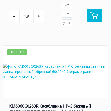
м2
шт.
–
+
упак.
НОВИНКА
KM6060G0263R Касабланка HP-G бежевый