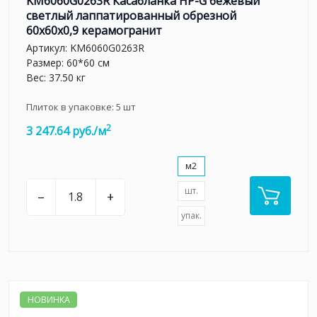
KM6060G0263R Касабланка HP-G бежевый
светлый лаппатированный обрезной
60x60x0,9 керамогранит
Артикул:
KM6060G0263R
Размер: 60*60 см
Вес: 37.50 кг
Плиток в упаковке:
5
шт
2
3 247.64 руб./м
м2
шт.
–
+
упак.
НОВИНКА