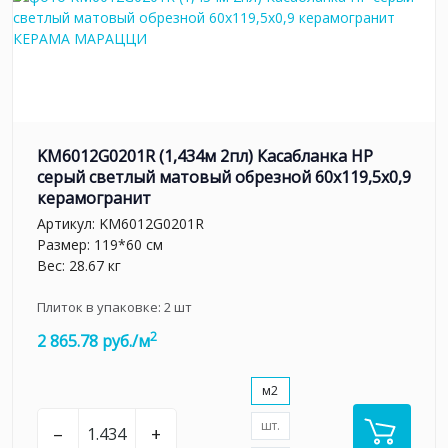
KM6012G0201R (1,434м 2пл) Касабланка HP
серый светлый матовый обрезной 60x119,5x0,9
керамогранит
Артикул:
KM6012G0201R
Размер: 119*60 см
Вес: 28.67 кг
Плиток в упаковке:
2
шт
2
2 865.78 руб./м
м2
шт.
–
+