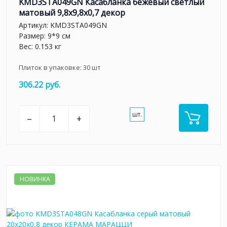
KMD3STA049GN Касабланка бежевый светлый
матовый 9,8x9,8x0,7 декор
Артикул:
KMD3STA049GN
Размер: 9*9 см
Вес: 0.153 кг
Плиток в упаковке:
30
шт
306.22 руб.
шт.
–
+
НОВИНКА