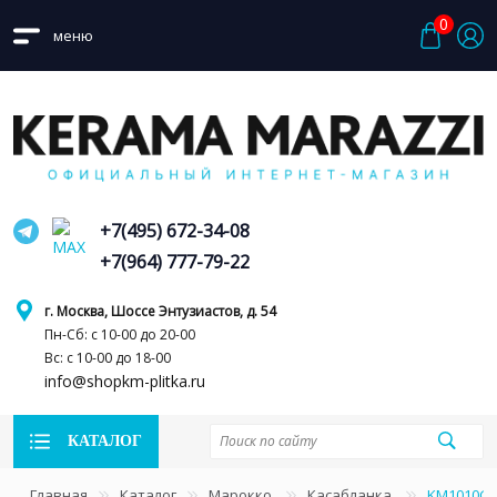
0
меню
+7(495) 672-34-08
+7(964) 777-79-22
г. Москва, Шоссе Энтузиастов, д. 54
Пн-Сб: с 10-00 до 20-00
Вс: с 10-00 до 18-00
info@shopkm-plitka.ru
КАТАЛОГ
Главная
Каталог
Марокко
Касабланка
KM1010G0