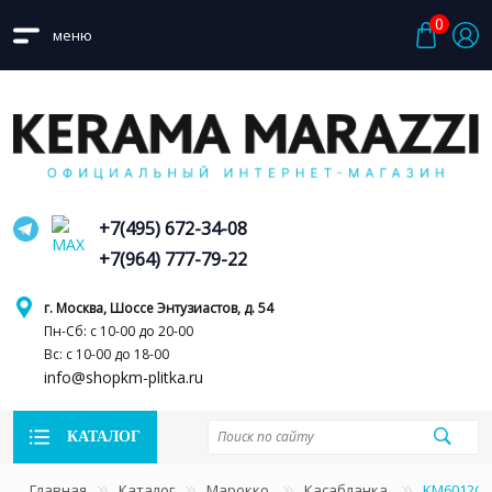
0
меню
+7(495) 672-34-08
+7(964) 777-79-22
г. Москва, Шоссе Энтузиастов, д. 54
Пн-Сб: с 10-00 до 20-00
Вс: с 10-00 до 18-00
info@shopkm-plitka.ru
КАТАЛОГ
Главная
Каталог
Марокко
Касабланка
KM6012G0