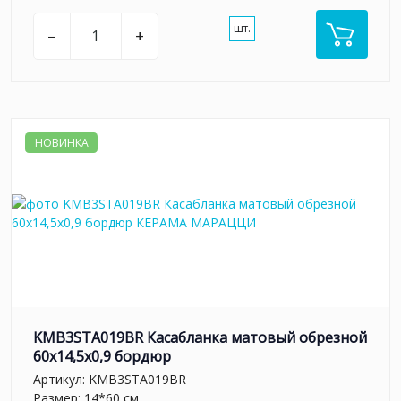
шт.
–
+
НОВИНКА
KMB3STA019BR Касабланка матовый обрезной
60x14,5x0,9 бордюр
Артикул:
KMB3STA019BR
Размер: 14*60 см