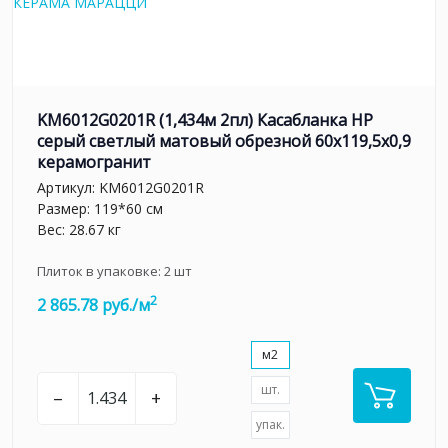
KM6012G0201R (1,434м 2пл) Касабланка HP
серый светлый матовый обрезной 60x119,5x0,9
керамогранит
Артикул:
KM6012G0201R
Размер: 119*60 см
Вес: 28.67 кг
Плиток в упаковке:
2
шт
2
2 865.78 руб./м
м2
шт.
–
+
упак.