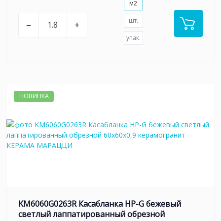
м2
шт.
–
+
упак.
НОВИНКА
KM6060G0263R Касабланка HP-G бежевый
светлый лаппатированный обрезной