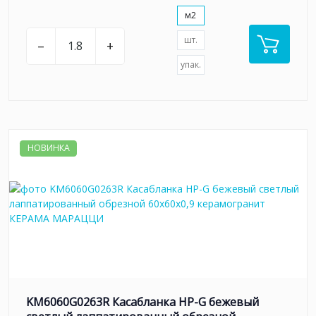
м2
шт.
–
+
упак.
НОВИНКА
KM6060G0263R Касабланка HP-G бежевый