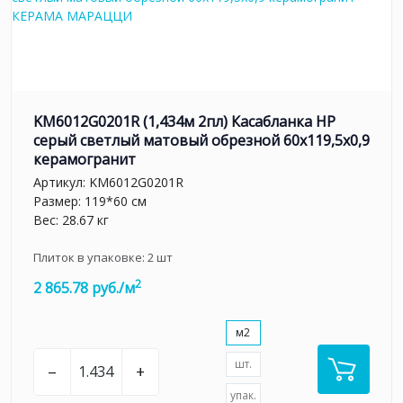
KM6012G0201R (1,434м 2пл) Касабланка HP
серый светлый матовый обрезной 60x119,5x0,9
керамогранит
Артикул:
KM6012G0201R
Размер: 119*60 см
Вес: 28.67 кг
Плиток в упаковке:
2
шт
2
2 865.78 руб./м
м2
шт.
–
+
упак.