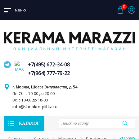
0
меню
+7(495) 672-34-08
+7(964) 777-79-22
г. Москва, Шоссе Энтузиастов, д. 54
Пн-Сб: с 10-00 до 20-00
Вс: с 10-00 до 18-00
info@shopkm-plitka.ru
КАТАЛОГ
Главная
Каталог
Марокко
Касабланка
KM6060G0