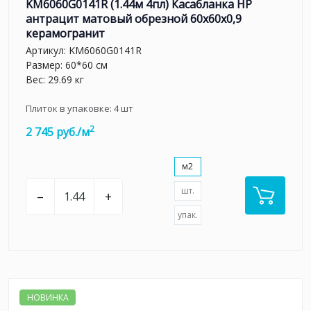
KM6060G0141R (1.44м 4пл) Касабланка HP
антрацит матовый обрезной 60x60x0,9
керамогранит
Артикул:
KM6060G0141R
Размер: 60*60 см
Вес: 29.69 кг
Плиток в упаковке:
4
шт
2
2 745 руб./м
м2
шт.
–
+
упак.
НОВИНКА