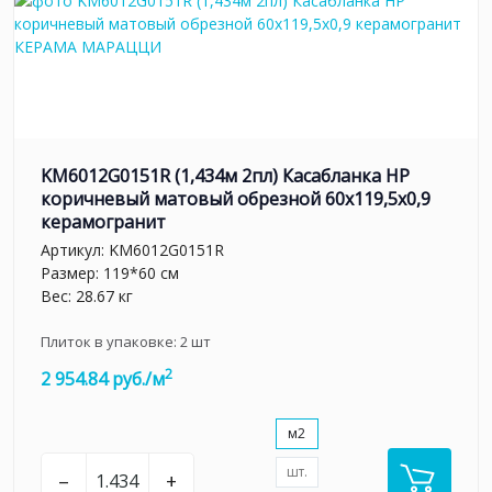
KM6012G0151R (1,434м 2пл) Касабланка HP
коричневый матовый обрезной 60x119,5x0,9
керамогранит
Артикул:
KM6012G0151R
Размер: 119*60 см
Вес: 28.67 кг
Плиток в упаковке:
2
шт
2
2 954.84 руб./м
м2
шт.
–
+