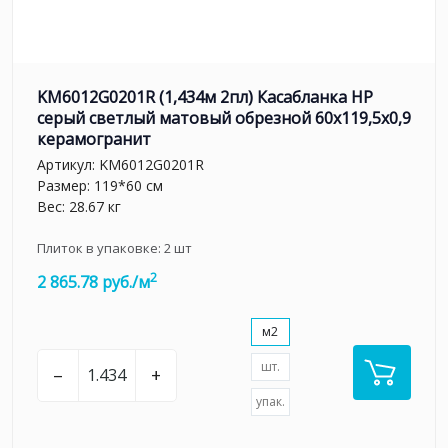
KM6012G0201R (1,434м 2пл) Касабланка HP
серый светлый матовый обрезной 60x119,5x0,9
керамогранит
Артикул:
KM6012G0201R
Размер: 119*60 см
Вес: 28.67 кг
Плиток в упаковке:
2
шт
2
2 865.78 руб./м
м2
шт.
–
+
упак.