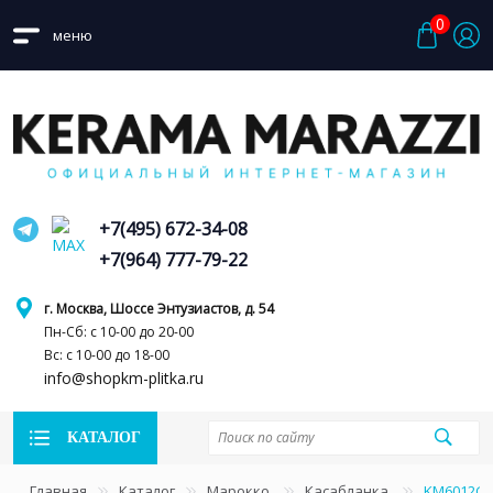
0
меню
+7(495) 672-34-08
+7(964) 777-79-22
г. Москва, Шоссе Энтузиастов, д. 54
Пн-Сб: с 10-00 до 20-00
Вс: с 10-00 до 18-00
info@shopkm-plitka.ru
КАТАЛОГ
Главная
Каталог
Марокко
Касабланка
KM6012G0