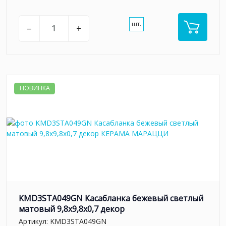
шт.
–
+
НОВИНКА
KMD3STA049GN Касабланка бежевый светлый
матовый 9,8x9,8x0,7 декор
Артикул:
KMD3STA049GN