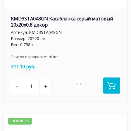
KMD3STA048GN Касабланка серый матовый
20x20x0,8 декор
Артикул:
KMD3STA048GN
Размер: 20*20 см
Вес: 0.758 кг
Плиток в упаковке:
16
шт
311.10 руб.
шт.
–
+
НОВИНКА