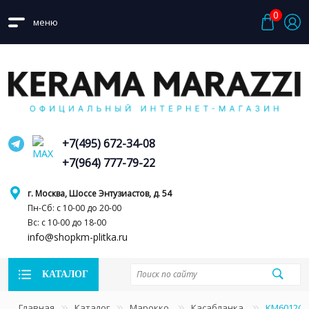
0
меню
+7(495) 672-34-08
+7(964) 777-79-22
г. Москва, Шоссе Энтузиастов, д. 54
Пн-Сб: с 10-00 до 20-00
Вс: с 10-00 до 18-00
info@shopkm-plitka.ru
КАТАЛОГ
Главная
Каталог
Марокко
Касабланка
KM6012G0