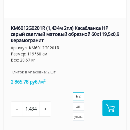
KM6012G0201R (1,434м 2пл) Касабланка HP
серый светлый матовый обрезной 60x119,5x0,9
керамогранит
Артикул:
KM6012G0201R
Размер: 119*60 см
Вес: 28.67 кг
Плиток в упаковке:
2
шт
2
2 865.78 руб./м
м2
шт.
–
+
упак.