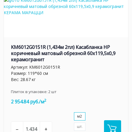
KM6012G0151R (1,434м 2пл) Касабланка HP
коричневый матовый обрезной 60x119,5x0,9
керамогранит
Артикул:
KM6012G0151R
Размер: 119*60 см
Вес: 28.67 кг
Плиток в упаковке:
2
шт
2
2 954.84 руб./м
м2
шт.
–
+