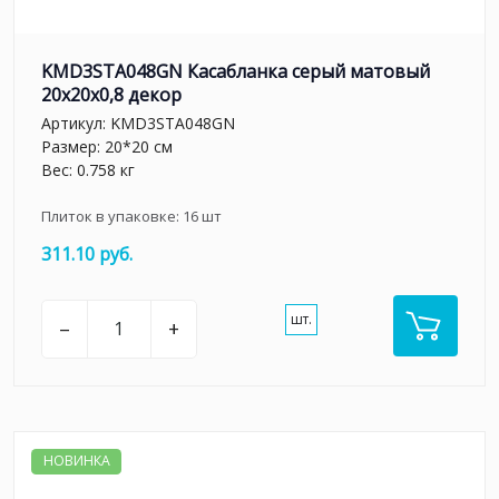
KMD3STA048GN Касабланка серый матовый
20x20x0,8 декор
Артикул:
KMD3STA048GN
Размер: 20*20 см
Вес: 0.758 кг
Плиток в упаковке:
16
шт
311.10 руб.
шт.
–
+
НОВИНКА