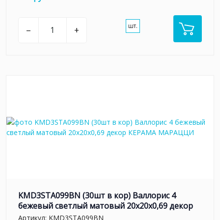
шт.
–
+
KMD3STA099BN (30шт в кор) Валлорис 4
бежевый светлый матовый 20x20x0,69 декор
Артикул:
KMD3STA099BN