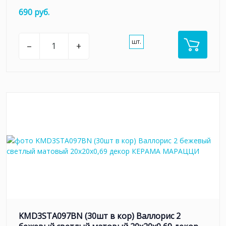
690 руб.
шт.
–
+
KMD3STA097BN (30шт в кор) Валлорис 2