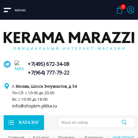
0
меню
+7(495) 672-34-08
+7(964) 777-79-22
г. Москва, Шоссе Энтузиастов, д. 54
Пн-Сб: с 10-00 до 20-00
Вс: с 10-00 до 18-00
info@shopkm-plitka.ru
КАТАЛОГ
Главная
Каталог
Прованс
Валлорис
KMK2PFA001