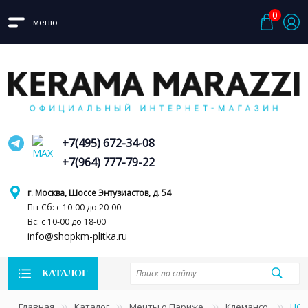
0
меню
+7(495) 672-34-08
+7(964) 777-79-22
г. Москва, Шоссе Энтузиастов, д. 54
Пн-Сб: с 10-00 до 20-00
Вс: с 10-00 до 18-00
info@shopkm-plitka.ru
КАТАЛОГ
Главная
Каталог
Мечты о Париже
Клемансо
HGD