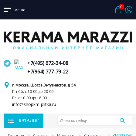
0
меню
+7(495) 672-34-08
+7(964) 777-79-22
г. Москва, Шоссе Энтузиастов, д. 54
Пн-Сб: с 10-00 до 20-00
Вс: с 10-00 до 18-00
info@shopkm-plitka.ru
КАТАЛОГ
Главная
Каталог
Марокко
Спартель
KMD3STA036