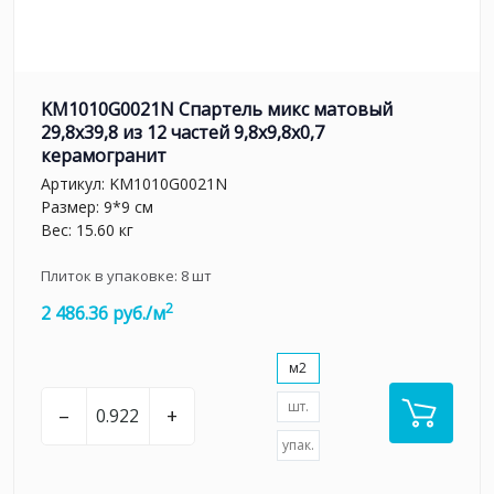
KM1010G0021N Спартель микс матовый
29,8х39,8 из 12 частей 9,8x9,8x0,7
керамогранит
Артикул:
KM1010G0021N
Размер: 9*9 см
Вес: 15.60 кг
Плиток в упаковке:
8
шт
2
2 486.36 руб./м
м2
шт.
–
+
упак.