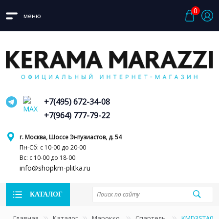
0
меню
+7(495) 672-34-08
+7(964) 777-79-22
г. Москва, Шоссе Энтузиастов, д. 54
Пн-Сб: с 10-00 до 20-00
Вс: с 10-00 до 18-00
info@shopkm-plitka.ru
КАТАЛОГ
Главная
Каталог
Марокко
Спартель
KMD3STA040