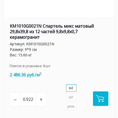
KM1010G0021N Спартель микс матовый
29,8х39,8 из 12 частей 9,8x9,8x0,7
керамогранит
Артикул:
KM1010G0021N
Размер: 9*9 см
Вес: 15.60 кг
Плиток в упаковке:
8
шт
2
2 486.36 руб./м
м2
шт.
–
+
упак.