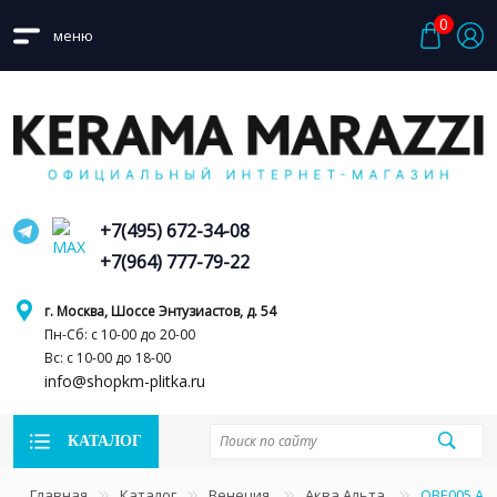
0
меню
+7(495) 672-34-08
+7(964) 777-79-22
г. Москва, Шоссе Энтузиастов, д. 54
Пн-Сб: с 10-00 до 20-00
Вс: с 10-00 до 18-00
info@shopkm-plitka.ru
КАТАЛОГ
Главная
Каталог
Венеция
Аква Альта
OBE005 Ак