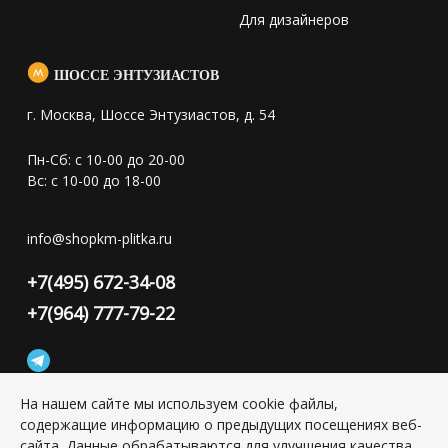
Для дизайнеров
ШОССЕ ЭНТУЗИАСТОВ
г. Москва, Шоссе Энтузиастов, д. 54
Пн-Сб: с 10-00 до 20-00
Вс: с 10-00 до 18-00
info@shopkm-plitka.ru
+7(495) 672-34-08
+7(964) 777-79-22
На нашем сайте мы используем cookie файлы,
содержащие информацию о предыдущих посещениях веб-
Конфиденциальность персональной информации
сайта. Данные обрабатываются для улучшения качества