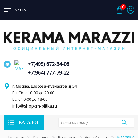
0
меню
+7(495) 672-34-08
+7(964) 777-79-22
г. Москва, Шоссе Энтузиастов, д. 54
Пн-Сб: с 10-00 до 20-00
Вс: с 10-00 до 18-00
info@shopkm-plitka.ru
КАТАЛОГ
Главная
Каталог
Венеция
Аква Альта
SOA003 Ак