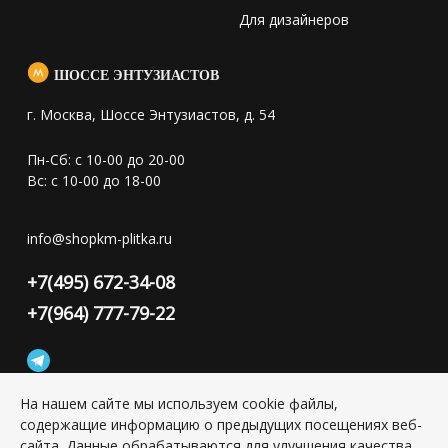
Для дизайнеров
ШОССЕ ЭНТУЗИАСТОВ
г. Москва, Шоссе Энтузиастов, д. 54
Пн-Сб: с 10-00 до 20-00
Вс: с 10-00 до 18-00
info@shopkm-plitka.ru
+7(495) 672-34-08
+7(964) 777-79-22
На нашем сайте мы используем cookie файлы,
содержащие информацию о предыдущих посещениях веб-
Конфиденциальность персональной информации
сайта. Данные обрабатываются для улучшения качества