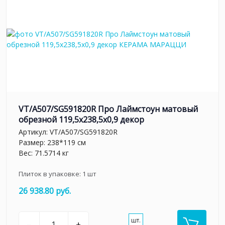
VT/A507/SG591820R Про Лаймстоун матовый
обрезной 119,5x238,5x0,9 декор
Артикул:
VT/A507/SG591820R
Размер: 238*119 см
Вес: 71.5714 кг
Плиток в упаковке:
1
шт
26 938.80 руб.
шт.
–
+