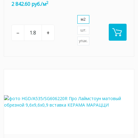
2
2 842.60 руб./м
м2
шт.
–
+
упак.