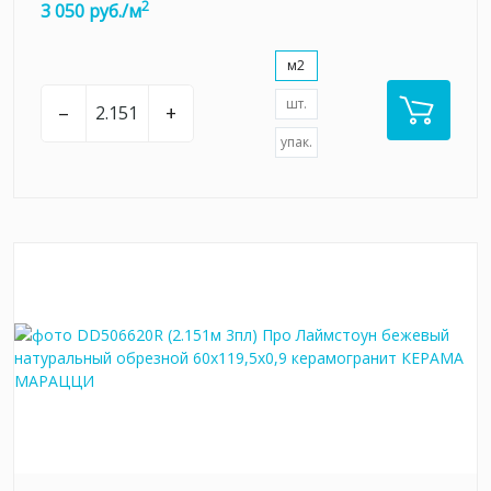
2
3 050 руб./м
м2
шт.
–
+
упак.