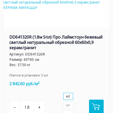
DD641320R (1.8м 5пл) Про Лаймстоун бежевый
светлый натуральный обрезной 60x60x0,9
керам.гранит
Артикул:
DD641320R
Размер: 60*60 см
Вес: 37.50 кг
Плиток в упаковке:
5
шт
2
2 842.60 руб./м
м2
шт.
–
+