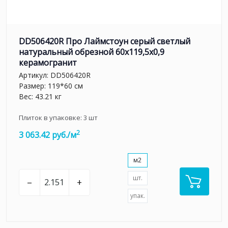
DD506420R Про Лаймстоун серый светлый
натуральный обрезной 60x119,5x0,9
керамогранит
Артикул:
DD506420R
Размер: 119*60 см
Вес: 43.21 кг
Плиток в упаковке:
3
шт
2
3 063.42 руб./м
м2
шт.
–
+
упак.