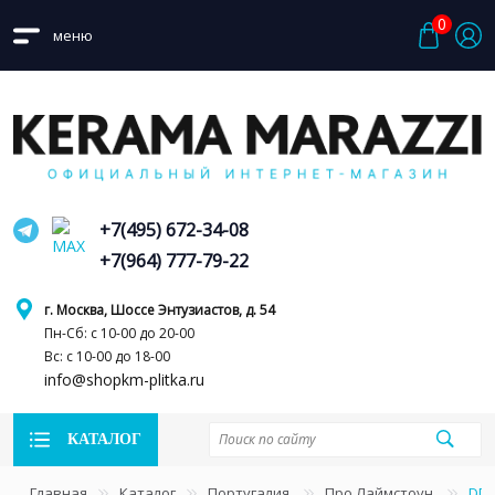
0
меню
+7(495) 672-34-08
+7(964) 777-79-22
г. Москва, Шоссе Энтузиастов, д. 54
Пн-Сб: с 10-00 до 20-00
Вс: с 10-00 до 18-00
info@shopkm-plitka.ru
КАТАЛОГ
Главная
Каталог
Португалия
Про Лаймстоун
DD6