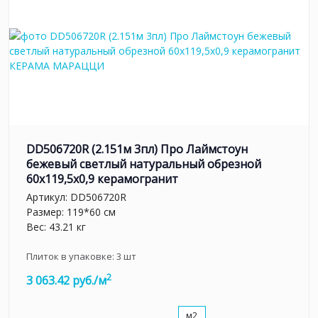
DD506720R (2.151м 3пл) Про Лаймстоун
бежевый светлый натуральный обрезной
60x119,5x0,9 керамогранит
Артикул:
DD506720R
Размер: 119*60 см
Вес: 43.21 кг
Плиток в упаковке:
3
шт
2
3 063.42 руб./м
м2