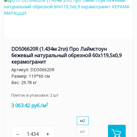
DD506620R (1.434м 2пл) Про Лаймстоун
бежевый натуральный обрезной 60x119,5x0,9
керамогранит
Артикул:
DD506620R
Размер: 119*60 см
Вес: 29.78 кг
Плиток в упаковке:
2
шт
2
3 063.42 руб./м
м2
шт.
–
+