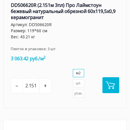
DD506620R (2.151м 3пл) Про Лаймстоун
бежевый натуральный обрезной 60x119,5x0,9
керамогранит
Артикул:
DD506620R
Размер: 119*60 см
Вес: 43.21 кг
Плиток в упаковке:
3
шт
2
3 063.42 руб./м
м2
шт.
–
+
упак.