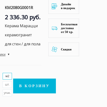
Дизайн
KM2080G0001R
в подарок
2 336.30 руб.
Бесплатная
Керама Марацци
доставка
от 50 т.р.
керамогранит
для стен / для пола
Скидки
тики
м2
шт.
В КОРЗИНУ
упак.