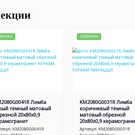
лекции
ВИНКА
НОВИНКА
2080G0041R Лимба
KM2080G0031R Лимба
рый тёмный матовый
коричневый тёмный
резной 20x80x0,9
матовый обрезной
рамогранит
20x80x0,9 керамограни
тикул:
KM2080G0041R
Артикул:
KM2080G0031R