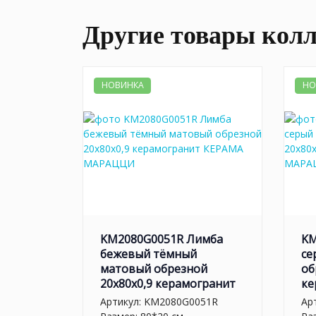
Другие товары кол
НОВИНКА
НО
KM2080G0051R Лимба
KM
бежевый тёмный
се
матовый обрезной
об
20x80x0,9 керамогранит
ке
Артикул:
KM2080G0051R
Ар