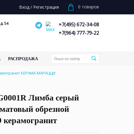
0
товаров
Вход
/
Регистрация
д. 54
+7(495) 672-34-08
+7(964) 777-79-22
А
РАСПРОДАЖА
ерамогранит КЕРАМА МАРАЦЦИ
0001R Лимба серый
 матовый обрезной
9 керамогранит