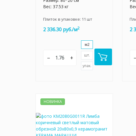
Размер: 80*20 см
Ра
Вес: 37.53 кг
Вес
Плиток в упаковке:
11
шт
Пл
2
2 336.30 руб./м
2 
м2
шт.
–
+
упак.
НОВИНКА