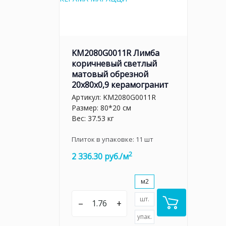
KM2080G0011R Лимба
коричневый светлый
матовый обрезной
20x80x0,9 керамогранит
Артикул:
KM2080G0011R
Размер: 80*20 см
Вес: 37.53 кг
Плиток в упаковке:
11
шт
2
2 336.30 руб./м
м2
шт.
–
+
упак.