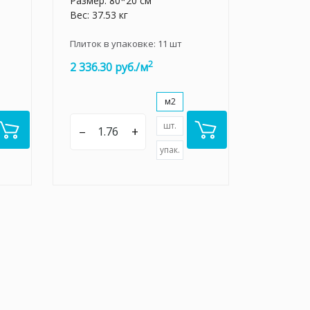
Размер: 80*20 см
Вес: 37.53 кг
Плиток в упаковке:
11
шт
2
2 336.30 руб./м
м2
шт.
–
+
упак.