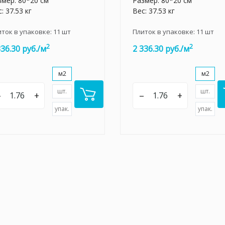
змер: 80*20 см
Размер: 80*20 см
: 37.53 кг
Вес: 37.53 кг
иток в упаковке:
11
шт
Плиток в упаковке:
11
шт
2
2
336.30 руб./м
2 336.30 руб./м
м2
м2
шт.
шт.
–
+
–
+
упак.
упак.