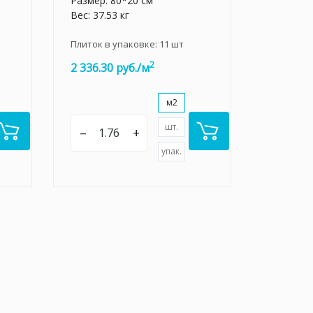
Размер: 80*20 см
Вес: 37.53 кг
Плиток в упаковке:
11
шт
2
2 336.30 руб./м
м2
шт.
–
+
упак.