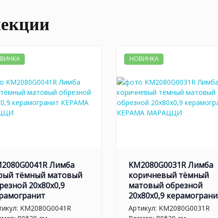
лекции
ВИНКА
НОВИНКА
2080G0041R Лимба
KM2080G0031R Лимба
рый тёмный матовый
коричневый тёмный
резной 20x80x0,9
матовый обрезной
рамогранит
20x80x0,9 керамограни
тикул:
KM2080G0041R
Артикул:
KM2080G0031R