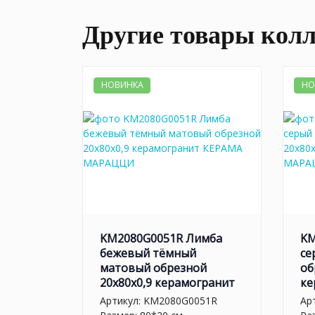
Другие товары кол
НОВИНКА
НО
KM2080G0051R Лимба
KM
бежевый тёмный
се
матовый обрезной
об
20x80x0,9 керамогранит
ке
Артикул:
KM2080G0051R
Ар