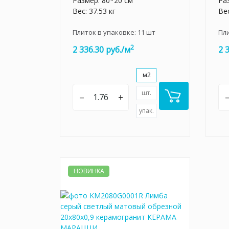
Размер: 80*20 см
Ра
Вес: 37.53 кг
Вес
Плиток в упаковке:
11
шт
Пл
2
2 336.30 руб./м
2 
м2
шт.
–
+
упак.
НОВИНКА