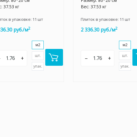
змер: 80*20 см
Размер: 80*20 см
: 37.53 кг
Вес: 37.53 кг
иток в упаковке:
11
шт
Плиток в упаковке:
11
шт
2
2
336.30 руб./м
2 336.30 руб./м
м2
м2
шт.
шт.
–
+
–
+
упак.
упак.