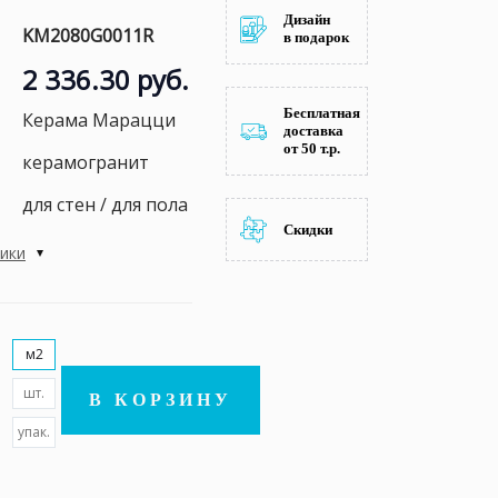
Дизайн
KM2080G0011R
в подарок
2 336.30 руб.
Бесплатная
Керама Марацци
доставка
от 50 т.р.
керамогранит
для стен / для пола
Скидки
тики
м2
шт.
В КОРЗИНУ
упак.