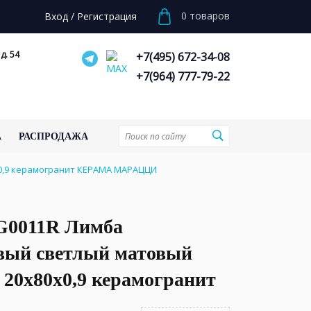
0
товаров
Вход
/
Регистрация
д. 54
+7(495) 672-34-08
+7(964) 777-79-22
А
РАСПРОДАЖА
0,9 керамогранит КЕРАМА МАРАЦЦИ
0011R Лимба
вый светлый матовый
 20x80x0,9 керамогранит