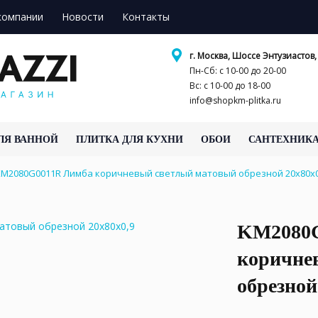
компании
Новости
Контакты
г. Москва, Шоссе Энтузиастов, 
Пн-Сб: с 10-00 до 20-00
Вс: с 10-00 до 18-00
info@shopkm-plitka.ru
ЛЯ ВАННОЙ
ПЛИТКА ДЛЯ КУХНИ
ОБОИ
САНТЕХНИК
KM2080G0011R Лимба коричневый светлый матовый обрезной 20x80x
KM2080G
коричне
обрезной