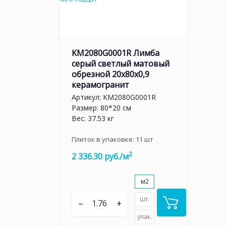
KM2080G0001R Лимба
серый светлый матовый
обрезной 20x80x0,9
керамогранит
Артикул:
KM2080G0001R
Размер: 80*20 см
Вес: 37.53 кг
Плиток в упаковке:
11
шт
2
2 336.30 руб./м
м2
шт.
–
+
упак.