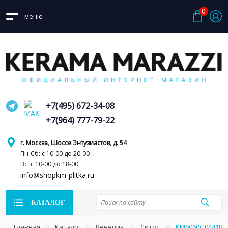
0
меню
+7(495) 672-34-08
+7(964) 777-79-22
г. Москва, Шоссе Энтузиастов, д. 54
Пн-Сб: с 10-00 до 20-00
Вс: с 10-00 до 18-00
info@shopkm-plitka.ru
КАТАЛОГ
Главная
Каталог
Венеция
Литос
KM6060G0441R Л