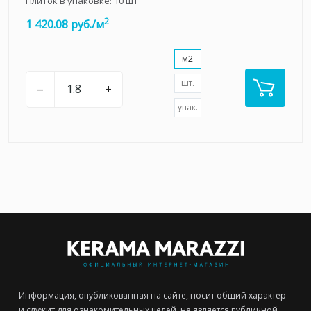
Плиток в упаковке:
10
шт
2
1 420.08 руб./м
м2
шт.
–
+
упак.
Информация, опубликованная на сайте, носит общий характер
и служит для ознакомительных целей, не является публичной