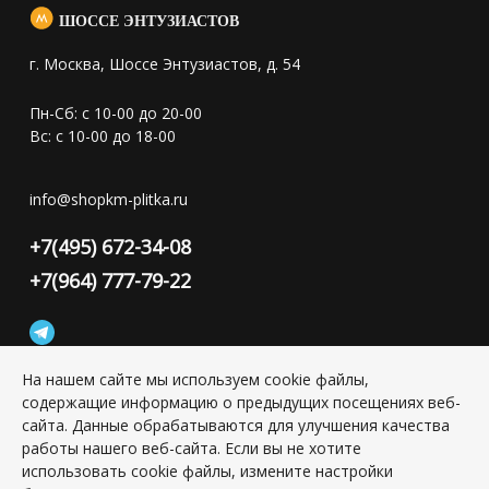
ШОССЕ ЭНТУЗИАСТОВ
г. Москва, Шоссе Энтузиастов, д. 54
Пн-Сб: с 10-00 до 20-00
Вс: с 10-00 до 18-00
info@shopkm-plitka.ru
+7(495) 672-34-08
+7(964) 777-79-22
На нашем сайте мы используем cookie файлы,
содержащие информацию о предыдущих посещениях веб-
Конфиденциальность персональной информации
сайта. Данные обрабатываются для улучшения качества
работы нашего веб-сайта. Если вы не хотите
использовать cookie файлы, измените настройки
Copyright © 2026 ИП Григорьян Юлия Сергеевна, ИНН: