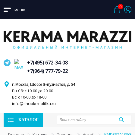
0
меню
+7(495) 672-34-08
+7(964) 777-79-22
г. Москва, Шоссе Энтузиастов, д. 54
Пн-Сб: с 10-00 до 20-00
Вс: с 10-00 до 18-00
info@shopkm-plitka.ru
КАТАЛОГ
Главная
Каталог
Прованс
Антиб
KMD3STA133GR К