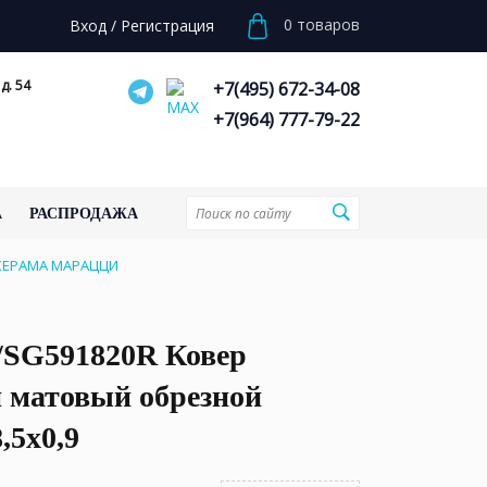
0
товаров
Вход
/
Регистрация
д. 54
+7(495) 672-34-08
+7(964) 777-79-22
А
РАСПРОДАЖА
9 КЕРАМА МАРАЦЦИ
/SG591820R Ковер
 матовый обрезной
,5x0,9