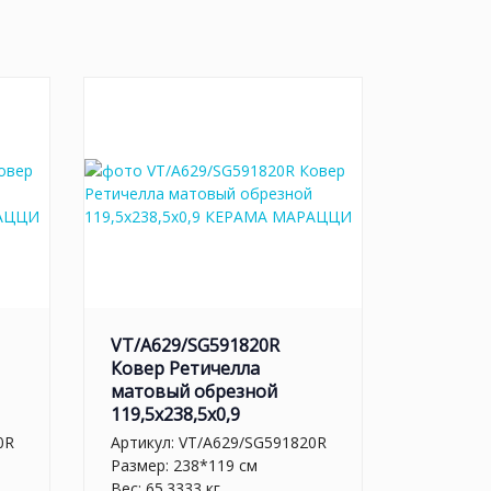
VT/A629/SG591820R
Ковер Ретичелла
матовый обрезной
119,5x238,5x0,9
0R
Артикул:
VT/A629/SG591820R
Размер: 238*119 см
Вес: 65.3333 кг