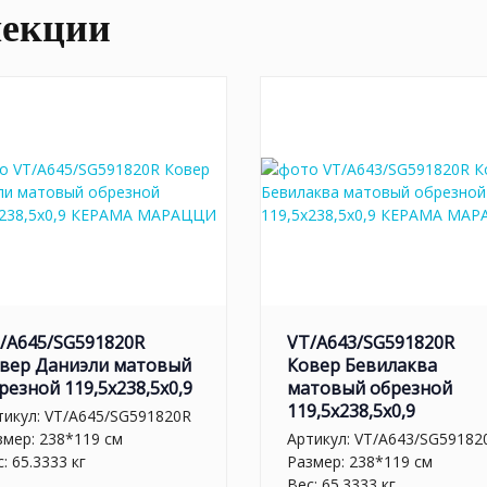
лекции
/A645/SG591820R
VT/A643/SG591820R
вер Даниэли матовый
Ковер Бевилаква
резной 119,5x238,5x0,9
матовый обрезной
119,5x238,5x0,9
тикул:
VT/A645/SG591820R
змер: 238*119 см
Артикул:
VT/A643/SG59182
: 65.3333 кг
Размер: 238*119 см
Вес: 65.3333 кг