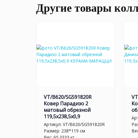
Другие товары кол
VT/B620/SG591820R
VT
Ковер Парадизо 2
Ко
матовый обрезной
об
119,5x238,5x0,9
Ар
Артикул:
VT/B620/SG591820R
Ра
Размер: 238*119 см
Вес
Вес: 65.3333 кг