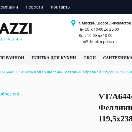
компании
Новости
Контакты
г. Москва, Шоссе Энтузиастов, 
Пн-Сб: с 10-00 до 20-00
Вс: с 10-00 до 18-00
info@shopkm-plitka.ru
ЛЯ ВАННОЙ
ПЛИТКА ДЛЯ КУХНИ
ОБОИ
САНТЕХНИК
T/A644/SG591820R Ковер Феллини матовый обрезной 119,5x238,5x0,
VT/A644
Феллини
119,5x238