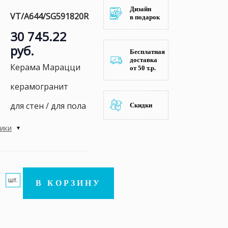
Дизайн
VT/A644/SG591820R
в подарок
30 745.22
руб.
Бесплатная
доставка
Керама Марацци
от 50 т.р.
керамогранит
для стен / для пола
Скидки
тики
шт.
В КОРЗИНУ