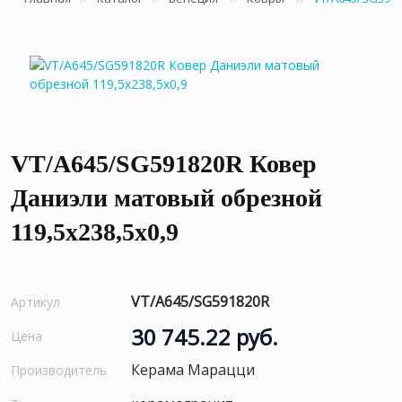
VT/A645/SG591820R Ковер
Даниэли матовый обрезной
119,5x238,5x0,9
VT/A645/SG591820R
Артикул
30 745.22 руб.
Цена
Керама Марацци
Производитель