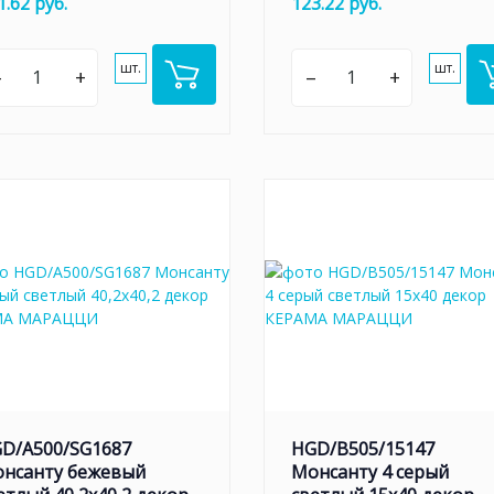
1.62 руб.
123.22 руб.
шт.
шт.
–
+
–
+
D/A500/SG1687
HGD/B505/15147
нсанту бежевый
Монсанту 4 серый