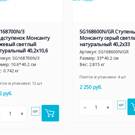
168700N/3
SG168600N/GR Ступень
дступенок Монсанту
Монсанту серый светл
жевый светлый
натуральный 40,2х33
туральный 40,2х10,6
Артикул:
SG168600N/GR
тикул:
SG168700N/3
Размер: 33*40.2 см
мер: 10.6*40.2 см
Вес: 2.815 кг
: 0.742 кг
Плиток в упаковке:
4
шт
иток в упаковке:
12
шт
2 250 руб.
2 руб.
шт.
–
+
шт.
–
+