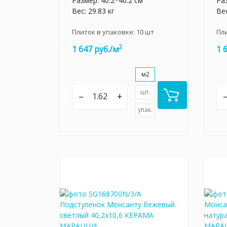
Размер: 40.2*40.2 см
Раз
Вес: 29.83 кг
Вес
Плиток в упаковке:
10
шт
Пл
2
1 647 руб./м
1 
м2
шт.
–
+
упак.