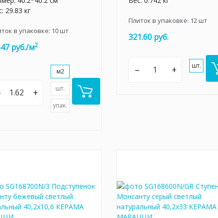
мер: 40.2*40.2 см
Вес: 0.742 кг
: 29.83 кг
Плиток в упаковке:
12
шт
иток в упаковке:
10
шт
321.60 руб.
2
647 руб./м
шт.
–
+
м2
шт.
–
+
упак.