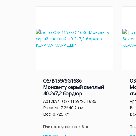
OS/B159/SG1686
OS
Монсанту серый светлый
Мо
40,2х7,2 бордюр
св
Артикул:
OS/B159/SG1686
Ар
Размер: 7.2*40.2 см
Раз
Вес: 0.725 кг
Вес
Плиток в упаковке:
8
шт
Пл