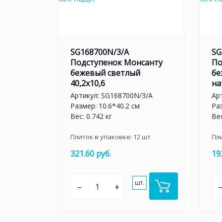
SG168700N/3/A
SG
Подступенок Монсанту
По
бежевый светлый
бе
40,2х10,6
на
Артикул:
SG168700N/3/A
Ар
Размер: 10.6*40.2 см
Раз
Вес: 0.742 кг
Вес
Плиток в упаковке:
12
шт
Пл
321.60 руб.
19
шт.
–
+