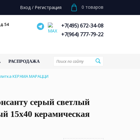
0
товаров
Вход
/
Регистрация
д. 54
+7(495) 672-34-08
+7(964) 777-79-22
А
РАСПРОДАЖА
 плитка КЕРАМА МАРАЦЦИ
онсанту серый светлый
ый 15х40 керамическая