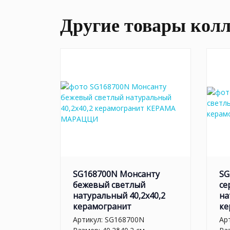
Другие товары кол
SG168700N Монсанту
SG
бежевый светлый
се
натуральный 40,2х40,2
на
керамогранит
ке
Артикул:
SG168700N
Ар