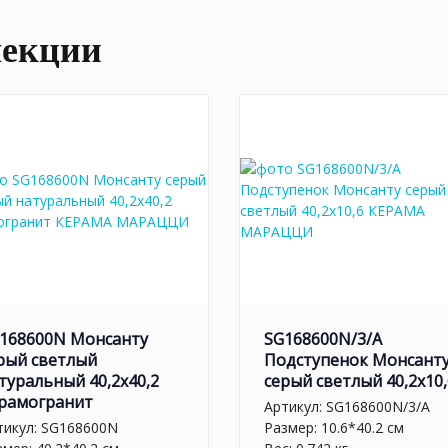
лекции
168600N Монсанту
SG168600N/3/A
рый светлый
Подступенок Монсант
туральный 40,2х40,2
серый светлый 40,2х10,
рамогранит
Артикул:
SG168600N/3/A
тикул:
SG168600N
Размер: 10.6*40.2 см