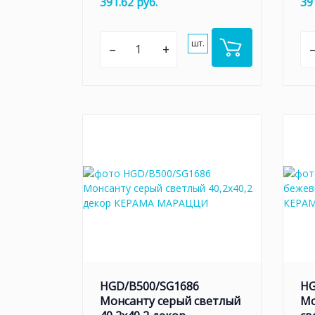
391.62 руб.
39
шт.
–
+
HGD/B500/SG1686
HG
Монсанту серый светлый
Мо