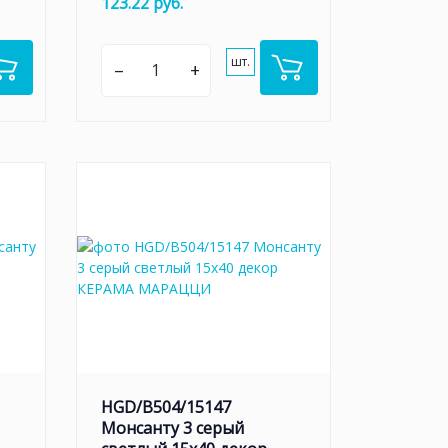
123.22 руб.
шт.
–
+
HGD/B504/15147
Монсанту 3 серый