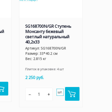
SG168700N/GR Cтупень
ый
Монсанту бежевый
светлый натуральный
40,2х33
Артикул:
SG168700N/GR
Размер: 33*40.2 см
Вес: 2.815 кг
Плиток в упаковке:
4
шт
2 250 руб.
шт.
–
+