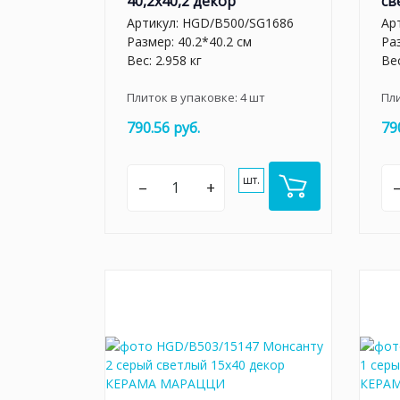
40,2х40,2 декор
св
Артикул:
HGD/B500/SG1686
Ар
Размер: 40.2*40.2 см
Раз
Вес: 2.958 кг
Вес
Плиток в упаковке:
4
шт
Пл
790.56 руб.
79
шт.
–
+