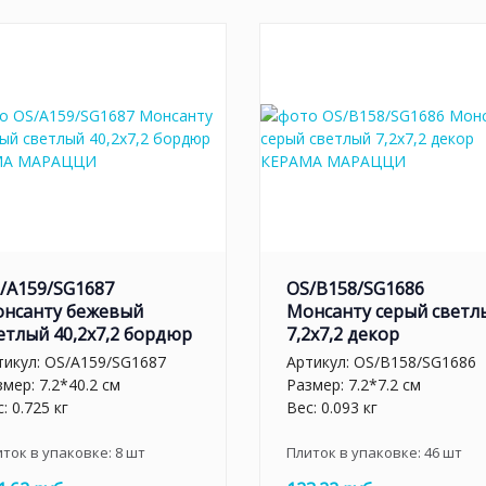
/A159/SG1687
OS/B158/SG1686
нсанту бежевый
Монсанту серый светл
етлый 40,2х7,2 бордюр
7,2х7,2 декор
тикул:
OS/A159/SG1687
Артикул:
OS/B158/SG1686
мер: 7.2*40.2 см
Размер: 7.2*7.2 см
: 0.725 кг
Вес: 0.093 кг
иток в упаковке:
8
шт
Плиток в упаковке:
46
шт