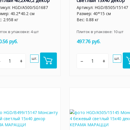
етлый 40,2х40,2 декор
светлый 15х40 декор
тикул:
HGD/A500/SG1687
Артикул:
HGD/B505/15147
мер: 40.2*40.2 см
Размер: 40*15 см
: 2.958 кг
Вес: 0.88 кг
иток в упаковке:
4
шт
Плиток в упаковке:
10
шт
0.56 руб.
497.76 руб.
шт.
шт.
–
+
–
+