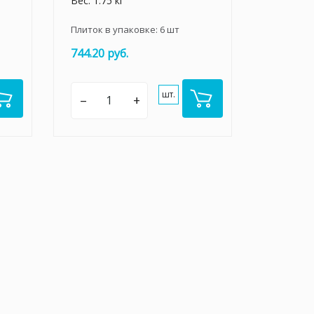
Вес: 1.75 кг
Плиток в упаковке:
6
шт
744.20 руб.
шт.
–
+