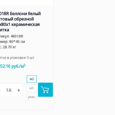
018R Беллони белый
товый обрезной
x80x1 керамическая
итка
тикул:
48018R
змер: 80*40 см
: 28.70 кг
иток в упаковке:
5
шт
2
352.16 руб./м
м2
шт.
–
+
упак.