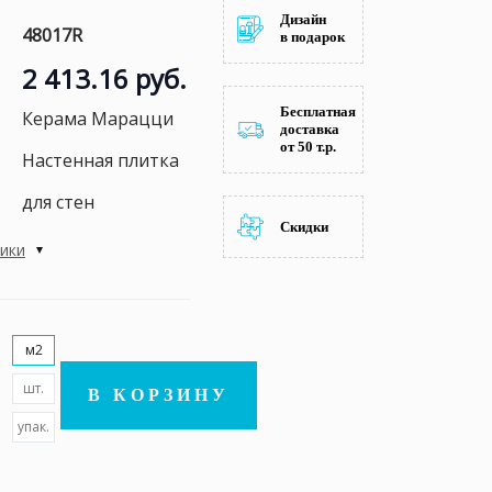
Дизайн
48017R
в подарок
2 413.16 руб.
Бесплатная
Керама Марацци
доставка
от 50 т.р.
Настенная плитка
для стен
Скидки
тики
м2
шт.
В КОРЗИНУ
упак.