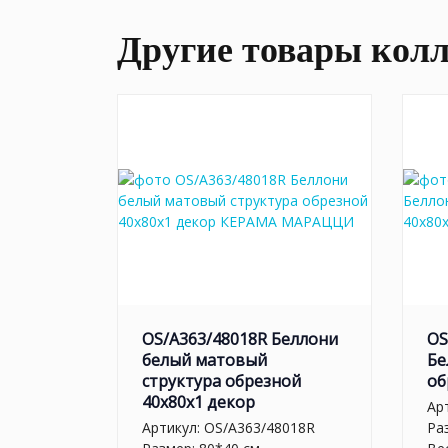
Другие товары кол
OS/A363/48018R Беллони
OS
белый матовый
Бе
структура обрезной
об
40x80x1 декор
Ар
Артикул:
OS/A363/48018R
Ра