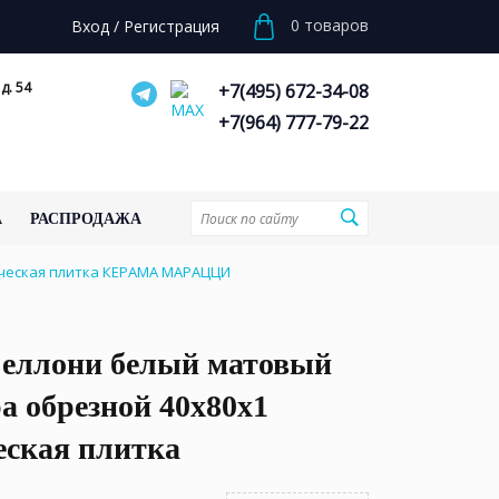
0
товаров
Вход
/
Регистрация
д. 54
+7(495) 672-34-08
+7(964) 777-79-22
А
РАСПРОДАЖА
ическая плитка КЕРАМА МАРАЦЦИ
Беллони белый матовый
а обрезной 40x80x1
еская плитка