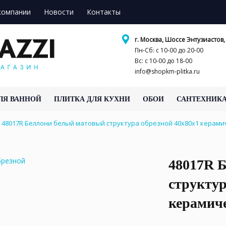
компании
Новости
Контакты
г. Москва, Шоссе Энтузиастов, 
Пн-Сб: с 10-00 до 20-00
Вс: с 10-00 до 18-00
info@shopkm-plitka.ru
ЛЯ ВАННОЙ
ПЛИТКА ДЛЯ КУХНИ
ОБОИ
САНТЕХНИК
48017R Беллони белый матовый структура обрезной 40x80x1 керам
48017R 
структур
керамич