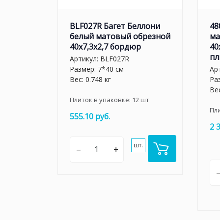
BLF027R Багет Беллони
48
белый матовый обрезной
ма
40x7,3x2,7 бордюр
40
пл
Артикул:
BLF027R
Размер: 7*40 см
Ар
Вес: 0.748 кг
Ра
Вес
Плиток в упаковке:
12
шт
Пл
555.10 руб.
2 
шт.
–
+