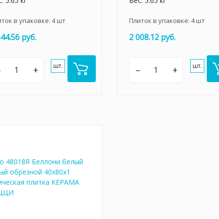
: 5.65 кг
Вес: 5.65 кг
иток в упаковке:
4
шт
Плиток в упаковке:
4
шт
644.56 руб.
2 008.12 руб.
шт.
шт.
–
+
–
+