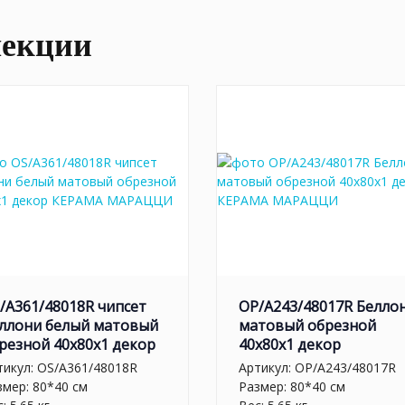
лекции
/A361/48018R чипсет
OP/A243/48017R Белло
ллони белый матовый
матовый обрезной
резной 40x80x1 декор
40x80x1 декор
тикул:
OS/A361/48018R
Артикул:
OP/A243/48017R
змер: 80*40 см
Размер: 80*40 см