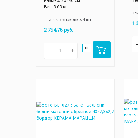
Размер: 80*40 см
Вес
Вес: 5.65 кг
Пл
Плиток в упаковке:
4
шт
1 
2 754.76 руб.
шт.
–
+