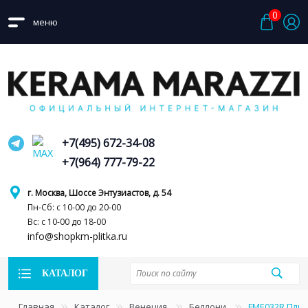
0
меню
+7(495) 672-34-08
+7(964) 777-79-22
г. Москва, Шоссе Энтузиастов, д. 54
Пн-Сб: с 10-00 до 20-00
Вс: с 10-00 до 18-00
info@shopkm-plitka.ru
КАТАЛОГ
Главная
Каталог
Венеция
Беллони
FME032R Пли