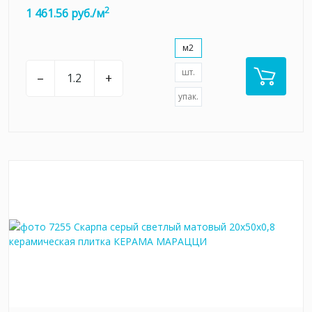
2
1 461.56 руб./м
м2
шт.
–
+
упак.