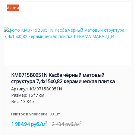
Акция
KM0715B0051N Касба чёрный матовый
структура 7,4x15x0,82 керамическая плитка
Артикул:
KM0715B0051N
Размер: 15*7 см
Вес: 13.84 кг
Плиток в упаковке:
88
шт
2
2
1 984.94 руб./м
2 404 руб./м