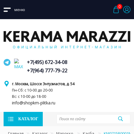
0
меню
+7(495) 672-34-08
+7(964) 777-79-22
г. Москва, Шоссе Энтузиастов, д. 54
Пн-Сб: с 10-00 до 20-00
Вс: с 10-00 до 18-00
info@shopkm-plitka.ru
КАТАЛОГ
Главная
Каталог
Марокко
Касба
KM0715B0001N К