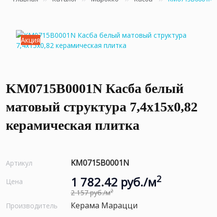
Акция
KM0715B0001N Касба белый
матовый структура 7,4x15x0,82
керамическая плитка
KM0715B0001N
Артикул
2
1 782.42 руб./м
Цена
2
2 157 руб./м
Керама Марацци
Производитель