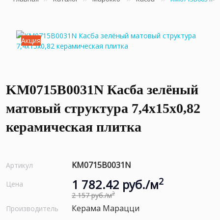
Акция
KM0715B0031N Касба зелёный
матовый структура 7,4x15x0,82
керамическая плитка
KM0715B0031N
Артикул
2
1 782.42 руб./м
Цена
2
2 157 руб./м
Керама Марацци
Производитель