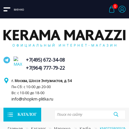
0
меню
+7(495) 672-34-08
+7(964) 777-79-22
г. Москва, Шоссе Энтузиастов, д. 54
Пн-Сб: с 10-00 до 20-00
Вс: с 10-00 до 18-00
info@shopkm-plitka.ru
КАТАЛОГ
Главная
Каталог
Марокко
Касба
KM0715B0031N К