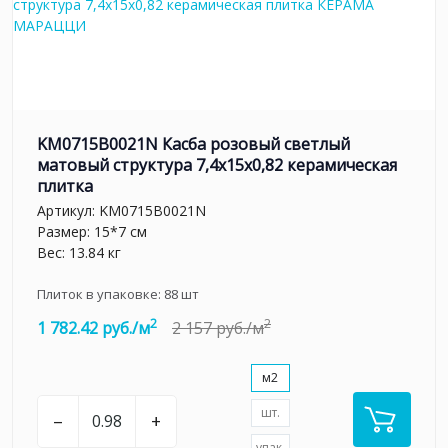
KM0715B0021N Касба розовый светлый
матовый структура 7,4x15x0,82 керамическая
плитка
Артикул:
KM0715B0021N
Размер: 15*7 см
Вес: 13.84 кг
Плиток в упаковке:
88
шт
2
2
1 782.42 руб./м
2 157 руб./м
м2
шт.
–
+
упак.