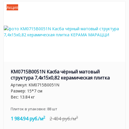
Акция
KM0715B0051N Касба чёрный матовый
структура 7,4x15x0,82 керамическая плитка
Артикул:
KM0715B0051N
Размер: 15*7 см
Вес: 13.84 кг
Плиток в упаковке:
88
шт
2
2
1 984.94 руб./м
2 404 руб./м