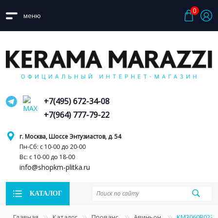
0
меню
+7(495) 672-34-08
+7(964) 777-79-22
г. Москва, Шоссе Энтузиастов, д. 54
Пн-Сб: с 10-00 до 20-00
Вс: с 10-00 до 18-00
info@shopkm-plitka.ru
КАТАЛОГ
Главная
Каталог
Прованс
Авиньон
KM3060B0231