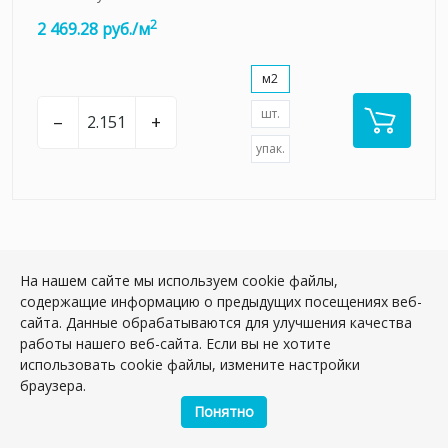
2
2 469.28 руб./м
м2
шт.
–
+
упак.
На нашем сайте мы используем cookie файлы,
содержащие информацию о предыдущих посещениях веб-
сайта. Данные обрабатываются для улучшения качества
работы нашего веб-сайта. Если вы не хотите
использовать cookie файлы, измените настройки
браузера.
Понятно
Информация, опубликованная на сайте, носит общий характер
и служит для ознакомительных целей, не является публичной