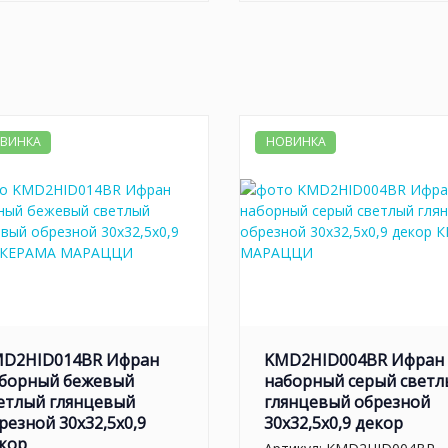
ВИНКА
НОВИНКА
D2HID014BR Ифран
KMD2HID004BR Ифран
борный бежевый
наборный серый светл
етлый глянцевый
глянцевый обрезной
резной 30x32,5x0,9
30x32,5x0,9 декор
кор