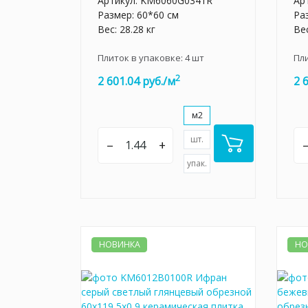
Артикул:
KM6060G0341R
Ар
Размер: 60*60 см
Ра
Вес: 28.28 кг
Вес
Плиток в упаковке:
4
шт
Пл
2
2 601.04 руб./м
2 
м2
шт.
–
+
упак.
НОВИНКА
НО