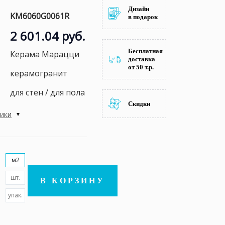
Дизайн
KM6060G0061R
в подарок
2 601.04 руб.
Бесплатная
Керама Марацци
доставка
от 50 т.р.
керамогранит
для стен / для пола
Скидки
тики
м2
шт.
В КОРЗИНУ
упак.