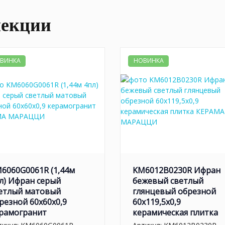
лекции
ВИНКА
НОВИНКА
6060G0061R (1,44м
KM6012B0230R Ифран
л) Ифран серый
бежевый светлый
етлый матовый
глянцевый обрезной
резной 60x60x0,9
60x119,5x0,9
рамогранит
керамическая плитка