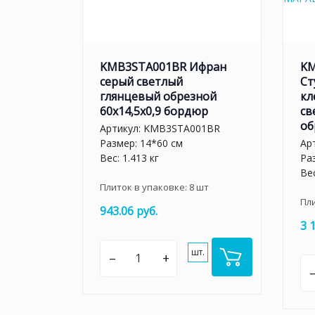
KMB3STA001BR Ифран
KM
серый светлый
Ст
глянцевый обрезной
кл
60x14,5x0,9 бордюр
св
об
Артикул:
KMB3STA001BR
Размер: 14*60 см
Ар
Вес: 1.413 кг
Ра
Вес
Плиток в упаковке:
8
шт
Пл
943.06 руб.
3 
шт.
–
+