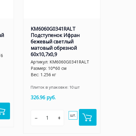
KM6060G0341RALT
ый
Подступенок Ифран
бежевый светлый
матовый обрезной
60x10,7x0,9
T6
Артикул:
KM6060G0341RALT
Размер: 10*60 см
Вес: 1.256 кг
Плиток в упаковке:
10
шт
326.96 руб.
шт.
–
+