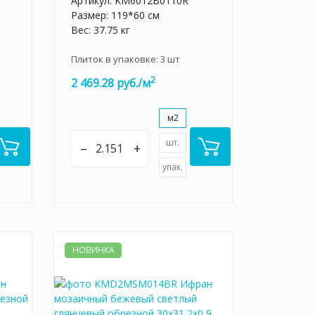
Артикул:
KM6012B0110R
Размер: 119*60 см
Вес: 37.75 кг
Плиток в упаковке:
3
шт
2
2 469.28 руб./м
м2
шт.
–
+
упак.
НОВИНКА