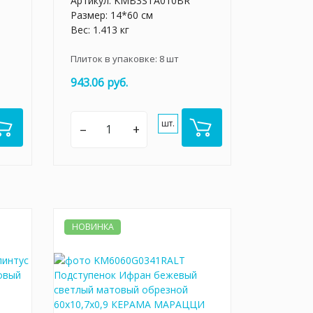
Артикул:
KMB3STA010BR
Размер: 14*60 см
Вес: 1.413 кг
Плиток в упаковке:
8
шт
943.06 руб.
шт.
–
+
НОВИНКА