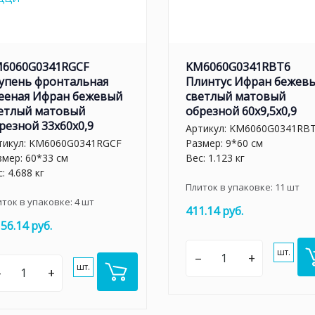
6060G0341RGCF
KM6060G0341RBT6
упень фронтальная
Плинтус Ифран бежев
ееная Ифран бежевый
светлый матовый
етлый матовый
обрезной 60x9,5x0,9
резной 33x60x0,9
Артикул:
KM6060G0341RB
тикул:
KM6060G0341RGCF
Размер: 9*60 см
змер: 60*33 см
Вес: 1.123 кг
: 4.688 кг
Плиток в упаковке:
11
шт
иток в упаковке:
4
шт
411.14 руб.
156.14 руб.
шт.
–
+
шт.
–
+