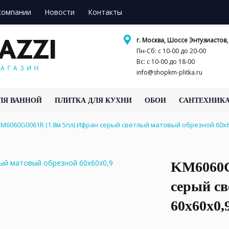
компании
Новости
Контакты
г. Москва, Шоссе Энтузиастов, 
Пн-Сб: с 10-00 до 20-00
Вс: с 10-00 до 18-00
info@shopkm-plitka.ru
ЛЯ ВАННОЙ
ПЛИТКА ДЛЯ КУХНИ
ОБОИ
САНТЕХНИК
KM6060G0061R (1.8м 5пл) Ифран серый светлый матовый обрезной 60
KM6060G
серый с
60x60x0,