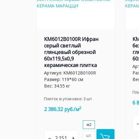
KM6012B0100R Ифран
KM
серый светлый
бе
глянцевый обрезной
гл
60x119,5x0,9
60
керамическая плитка
Ар
Артикул:
KM6012B0100R
Ра
Размер: 119*60 см
Вес
Вес: 34.55 кг
Пл
Плиток в упаковке:
3
шт
6 
2
2 386.32 руб./м
м2
шт.
–
+