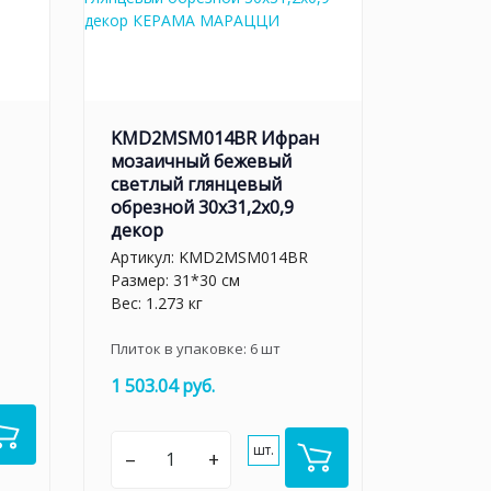
KMD2MSM014BR Ифран
мозаичный бежевый
светлый глянцевый
обрезной 30x31,2x0,9
декор
Артикул:
KMD2MSM014BR
Размер: 31*30 см
Вес: 1.273 кг
Плиток в упаковке:
6
шт
1 503.04 руб.
шт.
–
+