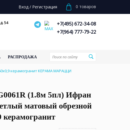
0
товаров
Вход
/
Регистрация
д. 54
+7(495) 672-34-08
+7(964) 777-79-22
А
РАСПРОДАЖА
x60x0,9 керамогранит КЕРАМА МАРАЦЦИ
0061R (1.8м 5пл) Ифран
ветлый матовый обрезной
9 керамогранит