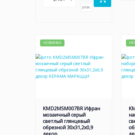
упак.
НОВИНКА
НО
KMD2MSM007BR Ифран
KM
мозаичный серый
на
светлый глянцевый
св
обрезной 30x31,2x0,9
об
декор
де