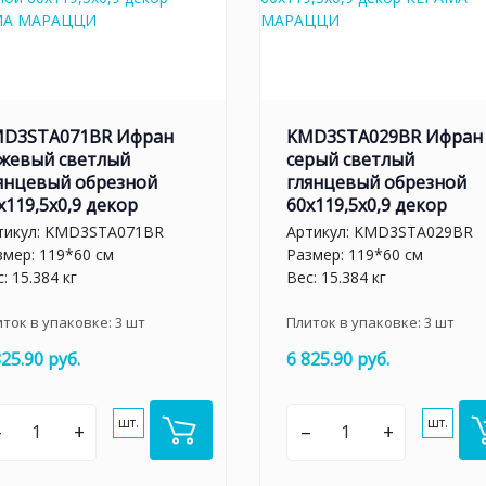
D3STA071BR Ифран
KMD3STA029BR Ифран
жевый светлый
серый светлый
янцевый обрезной
глянцевый обрезной
x119,5x0,9 декор
60x119,5x0,9 декор
тикул:
KMD3STA071BR
Артикул:
KMD3STA029BR
змер: 119*60 см
Размер: 119*60 см
: 15.384 кг
Вес: 15.384 кг
иток в упаковке:
3
шт
Плиток в упаковке:
3
шт
825.90 руб.
6 825.90 руб.
шт.
шт.
–
+
–
+