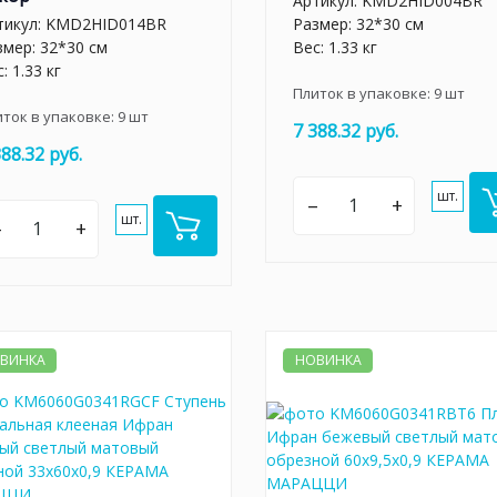
Артикул:
KMD2HID004BR
тикул:
KMD2HID014BR
Размер: 32*30 см
змер: 32*30 см
Вес: 1.33 кг
: 1.33 кг
Плиток в упаковке:
9
шт
иток в упаковке:
9
шт
7 388.32 руб.
388.32 руб.
шт.
–
+
шт.
–
+
ВИНКА
НОВИНКА