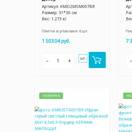
Артикул:
KMD2MSM007BR
Ар
Размер: 31*30 см
Ра
Вес: 1.273 кг
Вес
Плиток в упаковке:
6
шт
Пл
1 503.04 руб.
7 
шт.
–
+
НОВИНКА
НО