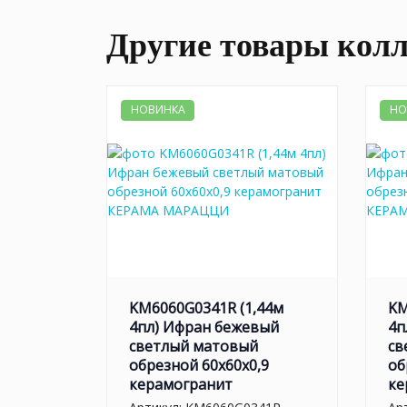
Другие товары кол
НОВИНКА
НО
KM6060G0341R (1,44м
KM
4пл) Ифран бежевый
4п
светлый матовый
св
обрезной 60x60x0,9
об
керамогранит
ке