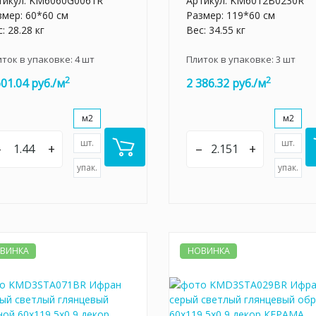
тикул:
KM6060G0061R
Артикул:
KM6012B0230R
змер: 60*60 см
Размер: 119*60 см
: 28.28 кг
Вес: 34.55 кг
иток в упаковке:
4
шт
Плиток в упаковке:
3
шт
2
2
601.04 руб./м
2 386.32 руб./м
м2
м2
шт.
шт.
–
+
–
+
упак.
упак.
ВИНКА
НОВИНКА