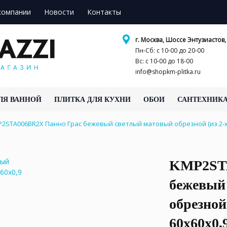
компании
Новости
Контакты
г. Москва, Шоссе Энтузиастов, 
Пн-Сб: с 10-00 до 20-00
Вс: с 10-00 до 18-00
info@shopkm-plitka.ru
ЛЯ ВАННОЙ
ПЛИТКА ДЛЯ КУХНИ
ОБОИ
САНТЕХНИК
2STA006BR2X Панно Грас бежевый светлый матовый обрезной (из 2-х 
KMP2STA
бежевый
обрезной 
60x60x0,