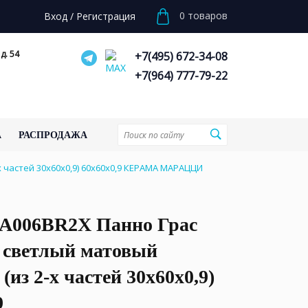
0
товаров
Вход
/
Регистрация
д. 54
+7(495) 672-34-08
+7(964) 777-79-22
А
РАСПРОДАЖА
частей 30x60x0,9) 60x60x0,9 КЕРАМА МАРАЦЦИ
006BR2X Панно Грас
 светлый матовый
(из 2-х частей 30x60x0,9)
9