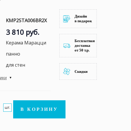
Дизайн
KMP2STA006BR2X
в подарок
3 810 руб.
Бесплатная
Керама Марацци
доставка
от 50 т.р.
панно
для стен
Скидки
тики
шт.
В КОРЗИНУ