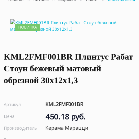
НОВИНКА
KML2FMF001BR Плинтус Рабат
Стоун бежевый матовый
обрезной 30x12x1,3
KML2FMF001BR
Артикул
450.18 руб.
Цена
Керама Марацци
Производитель