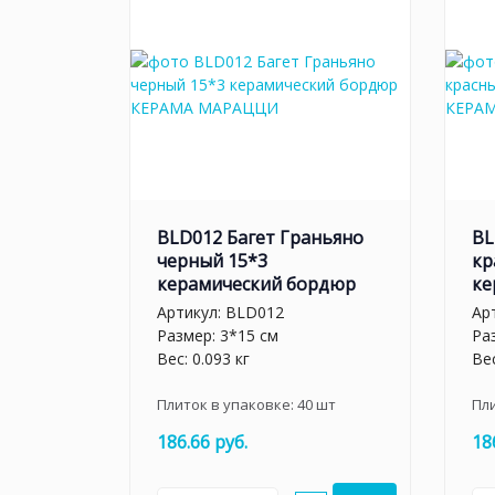
BLD012 Багет Граньяно
BL
черный 15*3
кр
керамический бордюр
ке
Артикул:
BLD012
Ар
Размер: 3*15 см
Ра
Вес: 0.093 кг
Вес
Плиток в упаковке:
40
шт
Пл
186.66 руб.
18