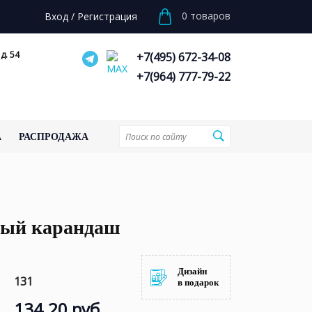
0
товаров
Вход
/
Регистрация
д. 54
+7(495) 672-34-08
+7(964) 777-79-22
А
РАСПРОДАЖА
ный карандаш
Дизайн
131
в подарок
134.20 руб.