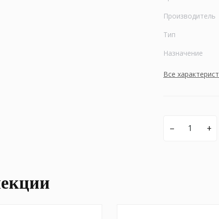
Производитель
Тип
Назначение
Все характерис
–
+
лекции