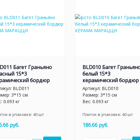
D011 Багет Граньяно
BLD010 Багет Граньян
асный 15*3
белый 15*3
рамический бордюр
керамический бордюр
тикул:
BLD011
Артикул:
BLD010
змер: 3*15 см
Размер: 3*15 см
: 0.093 кг
Вес: 0.093 кг
иток в упаковке:
40
шт
Плиток в упаковке:
40
шт
6.66 руб.
186.66 руб.