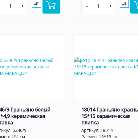
шт.
шт.
–
+
–
+
46/9 Граньяно белый
18014 Граньяно красн
9*4,9 керамическая
15*15 керамическая
тавка
плитка
тикул:
5246/9
Артикул:
18014
змер: 4*4 см
Размер: 15*15 см