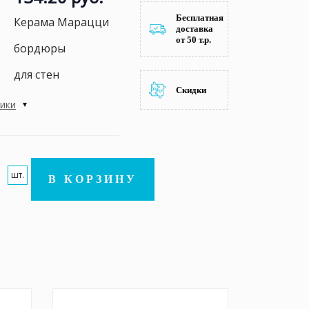
Бесплатная
Керама Марацци
доставка
от 50 т.р.
бордюры
для стен
Скидки
тики
шт.
В КОРЗИНУ