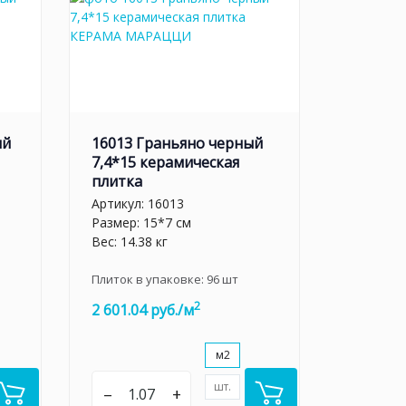
ый
16013 Граньяно черный
7,4*15 керамическая
плитка
Артикул:
16013
Размер: 15*7 см
Вес: 14.38 кг
Плиток в упаковке:
96
шт
2
2 601.04 руб./м
м2
шт.
–
+