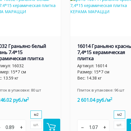
032 Граньяно белый
16014 Граньяно красн
ань 7.4*15
7,4*15 керамическая
рамическая плитка
плитка
тикул:
16032
Артикул:
16014
змер: 15*7 см
Размер: 15*7 см
: 13.59 кг
Вес: 14.38 кг
иток в упаковке:
80
шт
Плиток в упаковке:
96
шт
2
2
246.02 руб./м
2 601.04 руб./м
м2
м2
шт.
шт.
–
+
–
+