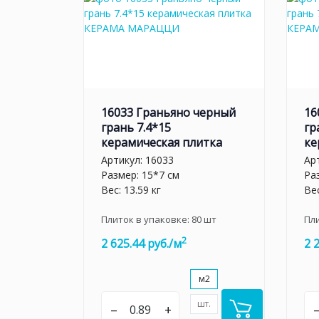
16033 Граньяно черный
16
грань 7.4*15
гр
керамическая плитка
ке
Артикул:
16033
Ар
Размер: 15*7 см
Ра
Вес: 13.59 кг
Вес
Плиток в упаковке:
80
шт
Пл
2
2 625.44 руб./м
2 
м2
шт.
–
+