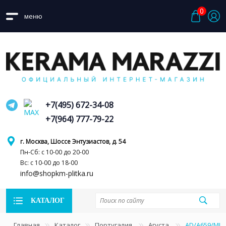
0
меню
+7(495) 672-34-08
+7(964) 777-79-22
г. Москва, Шоссе Энтузиастов, д. 54
Пн-Сб: с 10-00 до 20-00
Вс: с 10-00 до 18-00
info@shopkm-plitka.ru
КАТАЛОГ
Главная
Каталог
Португалия
Агуста
AD/A659/MM 