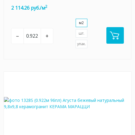
2
2 114.26 руб./м
м2
шт.
–
+
упак.