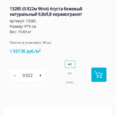
1328S (0.922м 96пл) Агуста бежевый
натуральный 9,8х9,8 керамогранит
Артикул:
1328S
Размер: 9*9 см
Вес: 15.83 кг
Плиток в упаковке:
96
шт
2
1 937.36 руб./м
м2
шт.
–
+
упак.