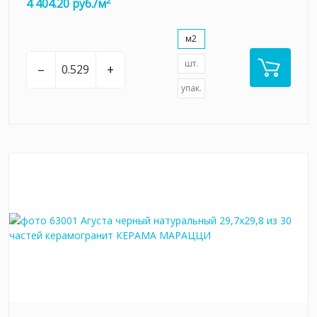
2
4 404.20 руб./м
м2
шт.
–
+
упак.