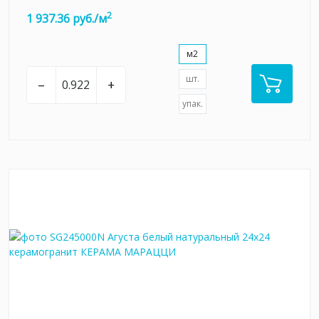
2
1 937.36 руб./м
м2
шт.
–
+
упак.