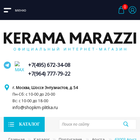
0
меню
+7(495) 672-34-08
+7(964) 777-79-22
г. Москва, Шоссе Энтузиастов, д. 54
Пн-Сб: с 10-00 до 20-00
Вс: с 10-00 до 18-00
info@shopkm-plitka.ru
КАТАЛОГ
Главная
Каталог
Португалия
Агуста
63003 Агуст