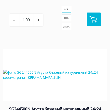
м2
шт.
–
+
упак.
SG244500N Агуста бежевый натуральный 24х24