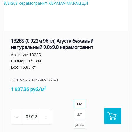
1328S (0.922м 96пл) Агуста бежевый
натуральный 9,8х9,8 керамогранит
Артикул:
1328S
Размер: 9*9 см
Вес: 15.83 кг
Плиток в упаковке:
96
шт
2
1 937.36 руб./м
м2
шт.
–
+
упак.