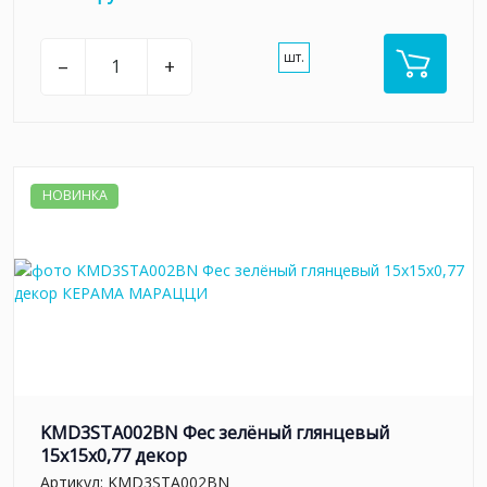
шт.
–
+
НОВИНКА
KMD3STA002BN Фес зелёный глянцевый
15x15x0,77 декор
Артикул:
KMD3STA002BN