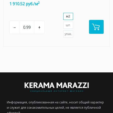
2
1 910.52 руб./м
м2
шт.
–
+
упак.
Информация, опубликованная на сайте, носит общий характер
и служит для ознакомительных целей, не является публичной
офертой.