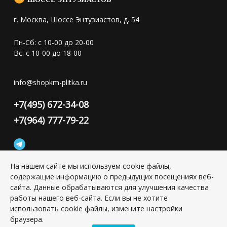
г. Москва, Шоссе Энтузиастов, д. 54
Пн-Сб: с 10-00 до 20-00
Вс: с 10-00 до 18-00
info@shopkm-plitka.ru
+7(495) 672-34-08
+7(964) 777-79-22
На нашем сайте мы используем cookie файлы,
содержащие информацию о предыдущих посещениях веб-
Конфиденциальность персональной информации
сайта. Данные обрабатываются для улучшения качества
работы нашего веб-сайта. Если вы не хотите
использовать cookie файлы, измените настройки
Copyright © 2026 ИП Григорьян Юлия Сергеевна, ИНН:
501703338416
браузера.