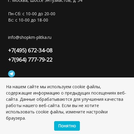
г. Москва, Шоссе Энтузиастов, д. 54
Пн-Сб: с 10-00 до 20-00
Вс: с 10-00 до 18-00
info@shopkm-plitka.ru
+7(495) 672-34-08
+7(964) 777-79-22
На нашем сайте мы используем cookie файлы,
содержащие информацию о предыдущих посещениях веб-
Конфиденциальность персональной информации
сайта. Данные обрабатываются для улучшения качества
работы нашего веб-сайта. Если вы не хотите
использовать cookie файлы, измените настройки
Copyright © 2026 ИП Григорьян Юлия Сергеевна, ИНН:
501703338416
браузера.
Понятно