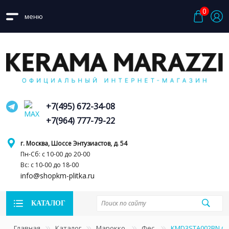
0
меню
+7(495) 672-34-08
+7(964) 777-79-22
г. Москва, Шоссе Энтузиастов, д. 54
Пн-Сб: с 10-00 до 20-00
Вс: с 10-00 до 18-00
info@shopkm-plitka.ru
КАТАЛОГ
Главная
Каталог
Марокко
Фес
KMD3STA002BN Фе