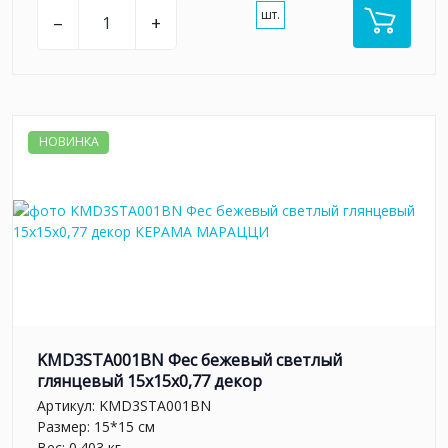
шт.
–
+
НОВИНКА
KMD3STA001BN Фес бежевый светлый
глянцевый 15x15x0,77 декор
Артикул:
KMD3STA001BN
Размер: 15*15 см
Вес: 0.403 кг