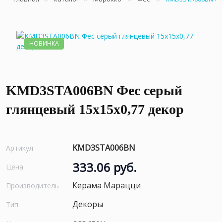
НОВИНКА
KMD3STA006BN Фес серый
глянцевый 15x15x0,77 декор
KMD3STA006BN
Артикул
333.06 руб.
Цена
Керама Марацци
Производитель
Декоры
Тип