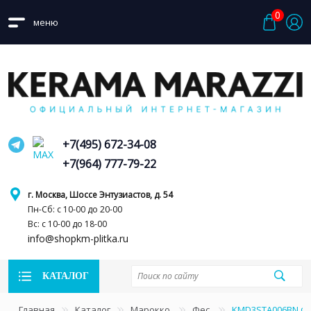
0
меню
+7(495) 672-34-08
+7(964) 777-79-22
г. Москва, Шоссе Энтузиастов, д. 54
Пн-Сб: с 10-00 до 20-00
Вс: с 10-00 до 18-00
info@shopkm-plitka.ru
КАТАЛОГ
Главная
Каталог
Марокко
Фес
KMD3STA006BN Фе