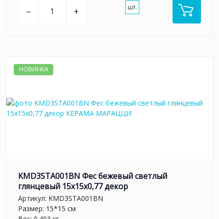
шт.
–
+
НОВИНКА
KMD3STA001BN Фес бежевый светлый
глянцевый 15x15x0,77 декор
Артикул:
KMD3STA001BN
Размер: 15*15 см
Вес: 0.403 кг