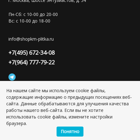
г. Москва, Шоссе Энтузиастов, д. 54
Пн-Сб: с 10-00 до 20-00
Вс: с 10-00 до 18-00
info@shopkm-plitka.ru
+7(495) 672-34-08
+7(964) 777-79-22
На нашем сайте мы используем cookie файлы,
содержащие информацию о предыдущих посещениях веб-
Конфиденциальность персональной информации
сайта. Данные обрабатываются для улучшения качества
работы нашего веб-сайта. Если вы не хотите
использовать cookie файлы, измените настройки
Copyright © 2026 ИП Григорьян Юлия Сергеевна, ИНН:
501703338416
браузера.
Понятно