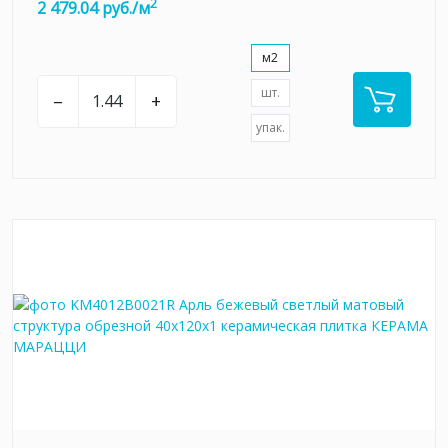
2
2 479.04 руб./м
м2
шт.
–
+
упак.