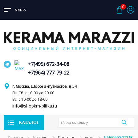
0
меню
+7(495) 672-34-08
+7(964) 777-79-22
г. Москва, Шоссе Энтузиастов, д. 54
Пн-Сб: с 10-00 до 20-00
Вс: с 10-00 до 18-00
info@shopkm-plitka.ru
КАТАЛОГ
Главная
Каталог
Прованс
Арль
KM6060G0721R Ар