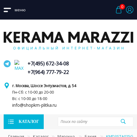
0
меню
+7(495) 672-34-08
+7(964) 777-79-22
г. Москва, Шоссе Энтузиастов, д. 54
Пн-Сб: с 10-00 до 20-00
Вс: с 10-00 до 18-00
info@shopkm-plitka.ru
КАТАЛОГ
Главная
Каталог
Марокко
Бахия
KMD3STA025GN Б