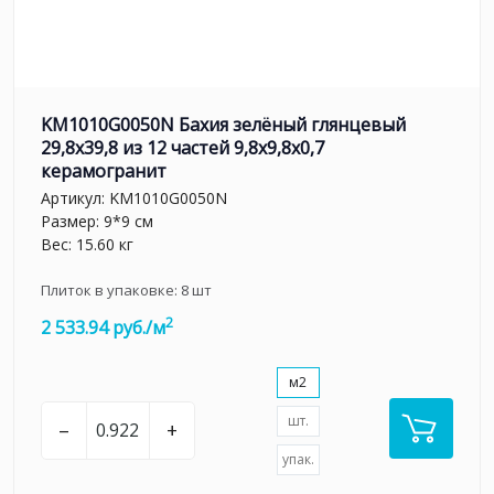
KM1010G0050N Бахия зелёный глянцевый
29,8х39,8 из 12 частей 9,8x9,8x0,7
керамогранит
Артикул:
KM1010G0050N
Размер: 9*9 см
Вес: 15.60 кг
Плиток в упаковке:
8
шт
2
2 533.94 руб./м
м2
шт.
–
+
упак.