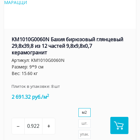
KM1010G0060N Бахия бирюзовый глянцевый
29,8х39,8 из 12 частей 9,8x9,8x0,7
керамогранит
Артикул:
KM1010G0060N
Размер: 9*9 см
Вес: 15.60 кг
Плиток в упаковке:
8
шт
2
2 691.32 руб./м
м2
шт.
–
+
упак.