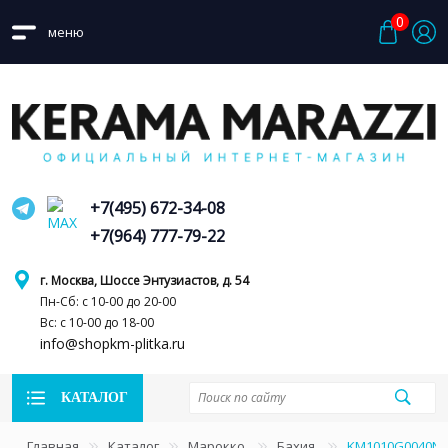
0
меню
+7(495) 672-34-08
+7(964) 777-79-22
г. Москва, Шоссе Энтузиастов, д. 54
Пн-Сб: с 10-00 до 20-00
Вс: с 10-00 до 18-00
info@shopkm-plitka.ru
КАТАЛОГ
Главная
Каталог
Марокко
Бахия
KM1010G0040N Б