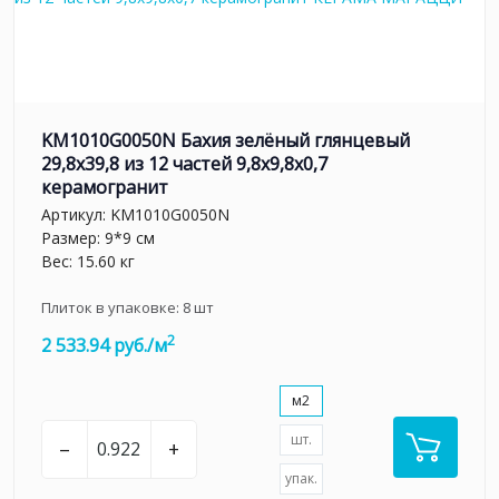
KM1010G0050N Бахия зелёный глянцевый
29,8х39,8 из 12 частей 9,8x9,8x0,7
керамогранит
Артикул:
KM1010G0050N
Размер: 9*9 см
Вес: 15.60 кг
Плиток в упаковке:
8
шт
2
2 533.94 руб./м
м2
шт.
–
+
упак.