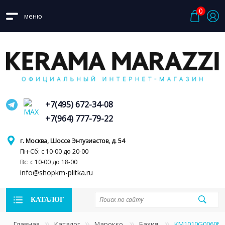
0
меню
+7(495) 672-34-08
+7(964) 777-79-22
г. Москва, Шоссе Энтузиастов, д. 54
Пн-Сб: с 10-00 до 20-00
Вс: с 10-00 до 18-00
info@shopkm-plitka.ru
КАТАЛОГ
Главная
Каталог
Марокко
Бахия
KM1010G0060N Б