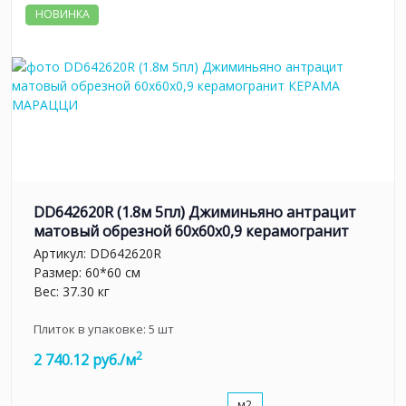
НОВИНКА
DD642620R (1.8м 5пл) Джиминьяно антрацит
матовый обрезной 60х60x0,9 керамогранит
Артикул:
DD642620R
Размер: 60*60 см
Вес: 37.30 кг
Плиток в упаковке:
5
шт
2
2 740.12 руб./м
м2