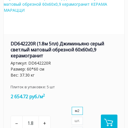
DD642220R (1.8м 5пл) Джиминьяно серый
светлый матовый обрезной 60х60x0,9
керамогранит
Артикул:
DD642220R
Размер: 60*60 см
Вес: 37.30 кг
Плиток в упаковке:
5
шт
2
2 654.72 руб./м
м2
шт.
–
+