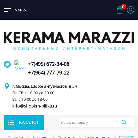
0
меню
+7(495) 672-34-08
+7(964) 777-79-22
г. Москва, Шоссе Энтузиастов, д. 54
Пн-Сб: с 10-00 до 20-00
Вс: с 10-00 до 18-00
info@shopkm-plitka.ru
КАТАЛОГ
Главная
Каталог
Тоскана
Джиминьяно
DD642322