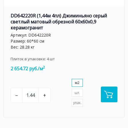
DD642220R (1,44м 4пл) Джиминьяно серый
светлый матовый обрезной 60х60x0,9
керамогранит
Артикул:
DD642220R
Размер: 60*60 см
Вес: 28.28 кг
Плиток в упаковке:
4
шт
2
2 654.72 руб./м
м2
шт.
–
+
упак.