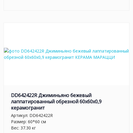
DD642422R Джиминьяно бежевый
лаппатированный обрезной 60х60x0,9
керамогранит
Артикул:
DD642422R
Размер: 60*60 см
Вес: 37.30 кг