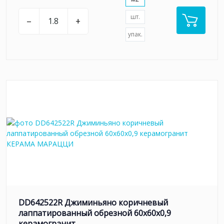
шт.
–
+
упак.
DD642522R Джиминьяно коричневый
лаппатированный обрезной 60х60x0,9
керамогранит