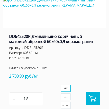
DD642520R Джиминьяно коричневый
матовый обрезной 60х60x0,9 керамогранит
Артикул:
DD642520R
Размер: 60*60 см
Вес: 37.30 кг
Плиток в упаковке:
5
шт
2
2 738.90 руб./м
м2
шт.
–
+
упак.