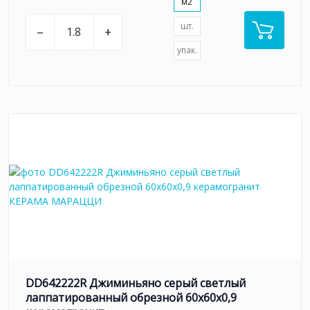
м2
шт.
–
+
упак.
DD642222R Джиминьяно серый светлый
лаппатированный обрезной 60х60x0,9