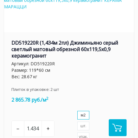
DD519220R (1,434м 2пл) Джиминьяно серый
светлый матовый обрезной 60х119,5x0,9
керамогранит
Артикул:
DD519220R
Размер: 119*60 см
Вес: 28.67 кг
Плиток в упаковке:
2
шт
2
2 865.78 руб./м
м2
шт.
–
+
упак.