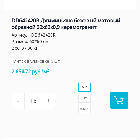
DD642420R Джиминьяно бежевый матовый
обрезной 60х60x0,9 керамогранит
Артикул:
DD642420R
Размер: 60*60 см
Вес: 37.30 кг
Плиток в упаковке:
5
шт
2
2 654.72 руб./м
м2
шт.
–
+
упак.