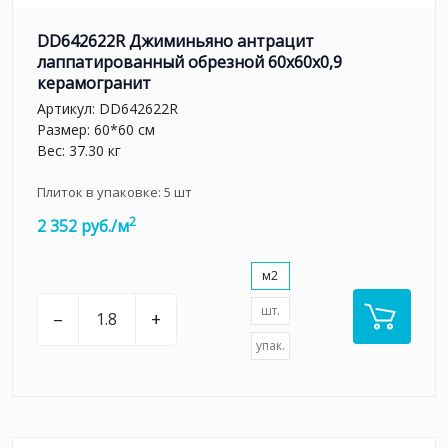
DD642622R Джиминьяно антрацит
лаппатированный обрезной 60х60x0,9
керамогранит
Артикул:
DD642622R
Размер: 60*60 см
Вес: 37.30 кг
Плиток в упаковке:
5
шт
2
2 352 руб./м
м2
шт.
–
+
упак.