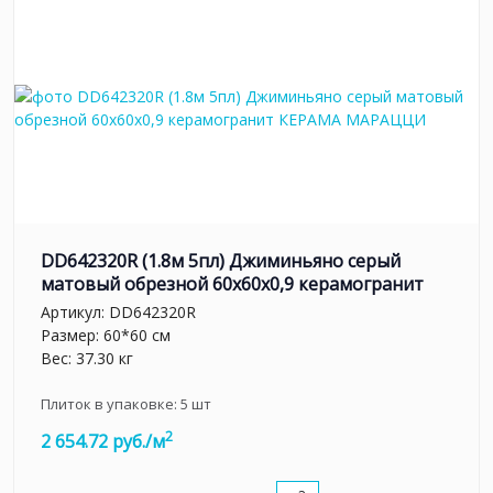
DD642320R (1.8м 5пл) Джиминьяно серый
матовый обрезной 60х60x0,9 керамогранит
Артикул:
DD642320R
Размер: 60*60 см
Вес: 37.30 кг
Плиток в упаковке:
5
шт
2
2 654.72 руб./м