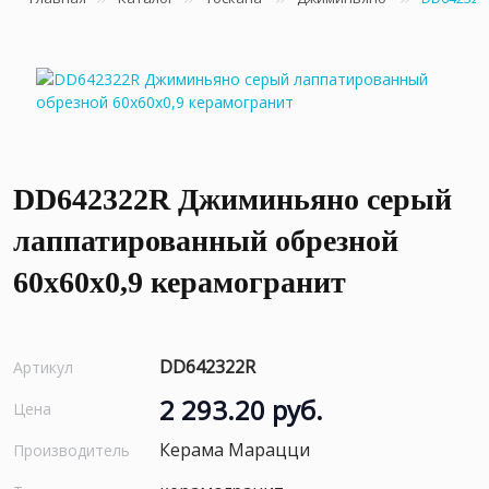
DD642322R Джиминьяно серый
лаппатированный обрезной
60х60x0,9 керамогранит
DD642322R
Артикул
2 293.20 руб.
Цена
Керама Марацци
Производитель