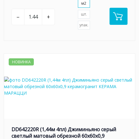
м2
шт.
–
+
упак.
НОВИНКА
DD642220R (1,44м 4пл) Джиминьяно серый
светлый матовый обрезной 60х60x0,9