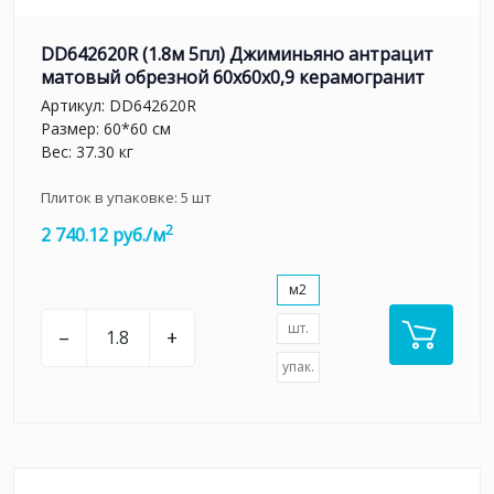
DD642620R (1.8м 5пл) Джиминьяно антрацит
матовый обрезной 60х60x0,9 керамогранит
Артикул:
DD642620R
Размер: 60*60 см
Вес: 37.30 кг
Плиток в упаковке:
5
шт
2
2 740.12 руб./м
м2
шт.
–
+
упак.