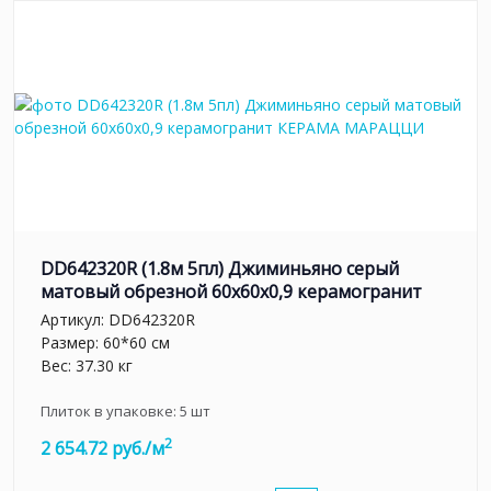
DD642320R (1.8м 5пл) Джиминьяно серый
матовый обрезной 60х60x0,9 керамогранит
Артикул:
DD642320R
Размер: 60*60 см
Вес: 37.30 кг
Плиток в упаковке:
5
шт
2
2 654.72 руб./м