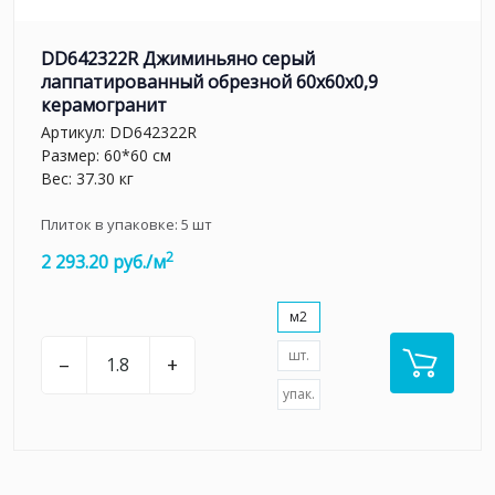
DD642322R Джиминьяно серый
лаппатированный обрезной 60х60x0,9
керамогранит
Артикул:
DD642322R
Размер: 60*60 см
Вес: 37.30 кг
Плиток в упаковке:
5
шт
2
2 293.20 руб./м
м2
шт.
–
+
упак.