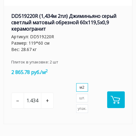
DD519220R (1,434м 2пл) Джиминьяно серый
светлый матовый обрезной 60х119,5x0,9
керамогранит
Артикул:
DD519220R
Размер: 119*60 см
Вес: 28.67 кг
Плиток в упаковке:
2
шт
2
2 865.78 руб./м
м2
шт.
–
+
упак.