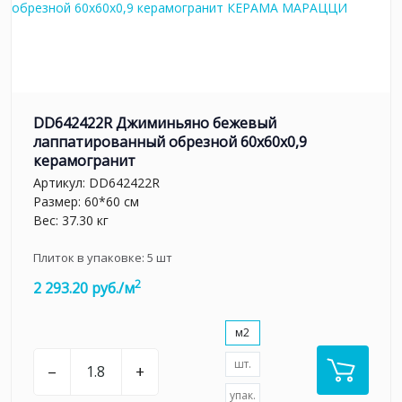
DD642422R Джиминьяно бежевый
лаппатированный обрезной 60х60x0,9
керамогранит
Артикул:
DD642422R
Размер: 60*60 см
Вес: 37.30 кг
Плиток в упаковке:
5
шт
2
2 293.20 руб./м
м2
шт.
–
+
упак.