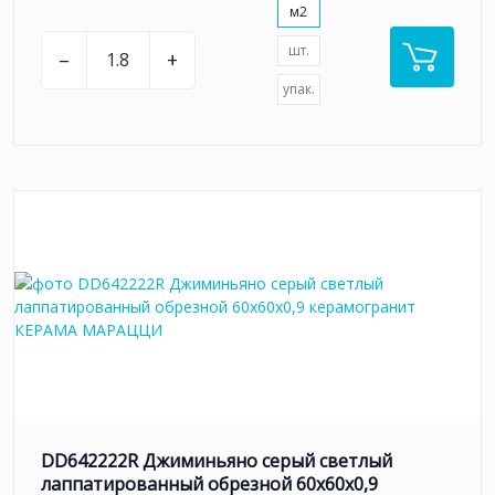
м2
шт.
–
+
упак.
DD642222R Джиминьяно серый светлый
лаппатированный обрезной 60х60x0,9