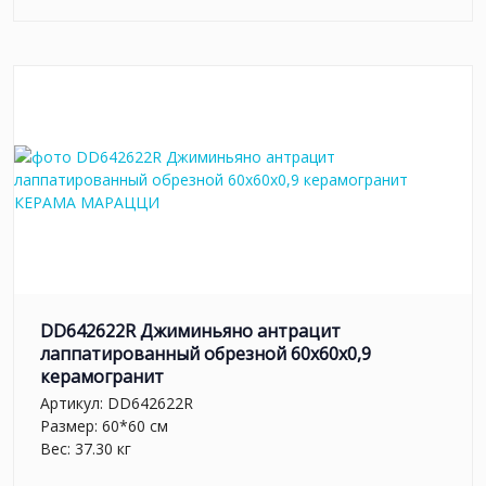
DD642622R Джиминьяно антрацит
лаппатированный обрезной 60х60x0,9
керамогранит
Артикул:
DD642622R
Размер: 60*60 см
Вес: 37.30 кг