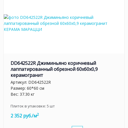
DD642522R Джиминьяно коричневый
лаппатированный обрезной 60х60x0,9
керамогранит
Артикул:
DD642522R
Размер: 60*60 см
Вес: 37.30 кг
Плиток в упаковке:
5
шт
2
2 352 руб./м