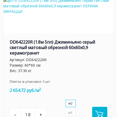
DD642220R (1.8м 5пл) Джиминьяно серый
светлый матовый обрезной 60х60x0,9
керамогранит
Артикул:
DD642220R
Размер: 60*60 см
Вес: 37.30 кг
Плиток в упаковке:
5
шт
2
2 654.72 руб./м
м2
шт.
–
+