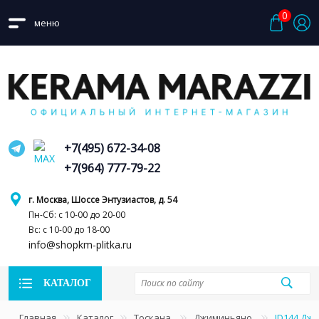
0
меню
+7(495) 672-34-08
+7(964) 777-79-22
г. Москва, Шоссе Энтузиастов, д. 54
Пн-Сб: с 10-00 до 20-00
Вс: с 10-00 до 18-00
info@shopkm-plitka.ru
КАТАЛОГ
Главная
Каталог
Тоскана
Джиминьяно
ID144 Дж