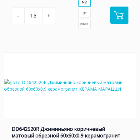
м2
шт.
–
+
упак.
DD642520R Джиминьяно коричневый
матовый обрезной 60х60x0,9 керамогранит