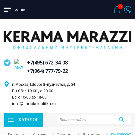
0
меню
+7(495) 672-34-08
+7(964) 777-79-22
г. Москва, Шоссе Энтузиастов, д. 54
Пн-Сб: с 10-00 до 20-00
Вс: с 10-00 до 18-00
info@shopkm-plitka.ru
КАТАЛОГ
Главная
Каталог
Прованс
Эстерель
KM6060G0531