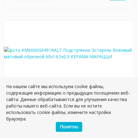
На нашем сайте мы используем cookie файлы,
содержащие информацию о предыдущих посещениях веб-
KM6060G0491RALT Подступенок Эстерель
сайта. Данные обрабатываются для улучшения качества
бежевый матовый обрезной 60x14,5x0,9
работы нашего веб-сайта. Если вы не хотите
Артикул:
KM6060G0491RALT
использовать cookie файлы, измените настройки
Размер: 14*60 см
браузера.
Вес: 1.736 кг
Понятно
Плиток в упаковке:
9
шт