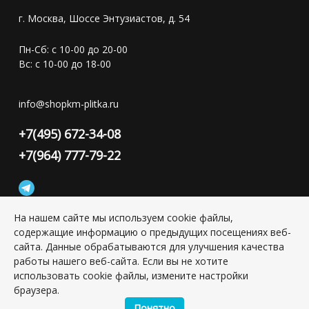
г. Москва, Шоссе Энтузиастов, д. 54
Пн-Сб: с 10-00 до 20-00
Вс: с 10-00 до 18-00
info@shopkm-plitka.ru
+7(495) 672-34-08
+7(964) 777-79-22
На нашем сайте мы используем cookie файлы,
содержащие информацию о предыдущих посещениях веб-
Конфиденциальность персональной информации
сайта. Данные обрабатываются для улучшения качества
работы нашего веб-сайта. Если вы не хотите
использовать cookie файлы, измените настройки
Copyright © 2026 ИП Григорьян Юлия Сергеевна, ИНН:
501703338416
браузера.
Понятно