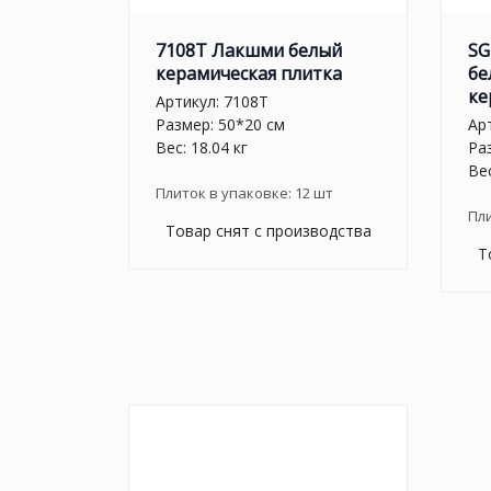
7108T Лакшми белый
SG
керамическая плитка
бе
ке
Артикул:
7108T
Размер: 50*20 см
Ар
Вес: 18.04 кг
Раз
Вес
Плиток в упаковке:
12
шт
Пл
Товар снят с производства
Т