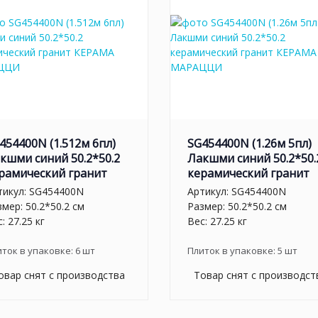
454400N (1.512м 6пл)
SG454400N (1.26м 5пл)
кшми синий 50.2*50.2
Лакшми синий 50.2*50.
рамический гранит
керамический гранит
тикул:
SG454400N
Артикул:
SG454400N
мер: 50.2*50.2 см
Размер: 50.2*50.2 см
: 27.25 кг
Вес: 27.25 кг
иток в упаковке:
6
шт
Плиток в упаковке:
5
шт
овар снят с производства
Товар снят с производст