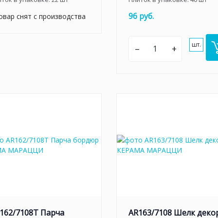
96 руб.
овар снят с производства
шт.
–
+
162/7108T Парча
AR163/7108 Шелк деко