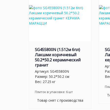
SG455800N (1.512м 6пл)
SG
Лакшми коричневый
Ла
50.2*50.2 керамический
ке
гранит
Ар
Артикул:
SG455800N
Раз
Размер: 50.2*50.2 см
Вес
Вес: 27.25 кг
Пл
Плиток в упаковке:
6
шт
Т
Товар снят с производства