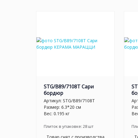
STG/B89/7108T Сари
ST
бордюр
бо
Артикул:
STG/B89/7108T
Ар
Размер: 6.3*20 см
Ра
Вес: 0.195 кг
Вес
Плиток в упаковке:
28
шт
Пл
Товар снят с производства
Т