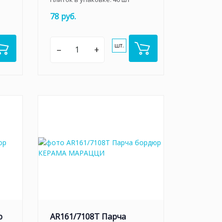
78 руб.
шт.
–
+
р
AR161/7108T Парча