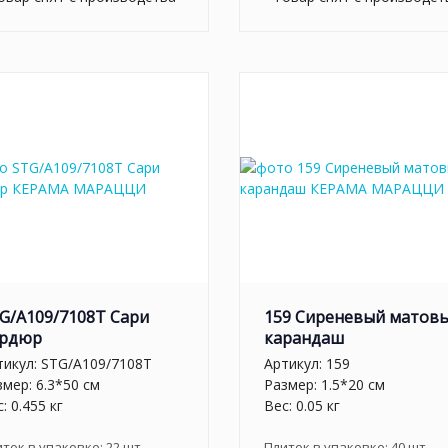
G/A109/7108T Сари
159 Сиреневый матов
рдюр
карандаш
тикул:
STG/A109/7108T
Артикул:
159
змер: 6.3*50 см
Размер: 1.5*20 см
: 0.455 кг
Вес: 0.05 кг
иток в упаковке:
22
шт
Плиток в упаковке:
40
шт