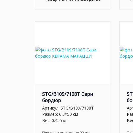
STG/B109/7108T Сари
ST
бордюр
бо
Артикул:
STG/B109/7108T
Ар
Размер: 6.3*50 см
Ра
Вес: 0.455 кг
Вес
Плиток в упаковке:
22
шт
Пл