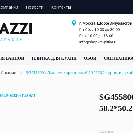
компании
Новости
Контакты
г. Москва, Шоссе Энтузиастов, 
Пн-Сб: с 10-00 до 20-00
Вс: с 10-00 до 18-00
info@shopkm-plitka.ru
ЛЯ ВАННОЙ
ПЛИТКА ДЛЯ КУХНИ
ОБОИ
САНТЕХНИК
Лакшми
SG455800N Лакшми коричневый 50.2*50.2 керамически
SG45580
50.2*50.
Артикул