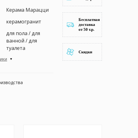
Керама Марацци
Бесплатная
керамогранит
доставка
от 50 т.р.
для пола / для
ванной / для
туалета
Скидки
тики
оизводства