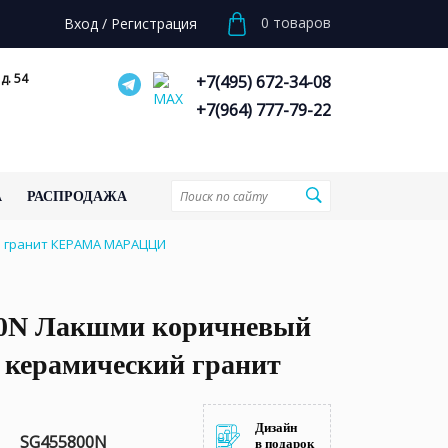
0
товаров
Вход
/
Регистрация
д. 54
+7(495) 672-34-08
+7(964) 777-79-22
А
РАСПРОДАЖА
й гранит КЕРАМА МАРАЦЦИ
0N Лакшми коричневый
2 керамический гранит
Дизайн
SG455800N
в подарок