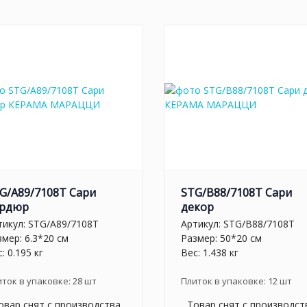
G/A89/7108T Сари
STG/B88/7108T Сари
рдюр
декор
тикул:
STG/A89/7108T
Артикул:
STG/B88/7108T
змер: 6.3*20 см
Размер: 50*20 см
: 0.195 кг
Вес: 1.438 кг
иток в упаковке:
28
шт
Плиток в упаковке:
12
шт
овар снят с производства
Товар снят с производст