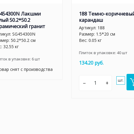
454300N Лакшми
188 Темно-коричневы
лый 50.2*50.2
карандаш
рамический гранит
Артикул:
188
тикул:
SG454300N
Размер: 1.5*20 см
мер: 50.2*50.2 см
Вес: 0.05 кг
: 32.55 кг
Плиток в упаковке:
40
шт
иток в упаковке:
6
шт
134.20 руб.
овар снят с производства
шт.
–
+