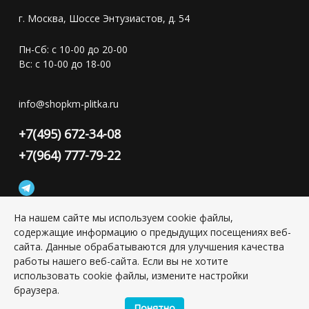
г. Москва, Шоссе Энтузиастов, д. 54
Пн-Сб: с 10-00 до 20-00
Вс: с 10-00 до 18-00
info@shopkm-plitka.ru
+7(495) 672-34-08
+7(964) 777-79-22
На нашем сайте мы используем cookie файлы,
содержащие информацию о предыдущих посещениях веб-
Конфиденциальность персональной информации
сайта. Данные обрабатываются для улучшения качества
работы нашего веб-сайта. Если вы не хотите
использовать cookie файлы, измените настройки
Copyright © 2026 ИП Григорьян Юлия Сергеевна, ИНН:
501703338416
браузера.
Понятно