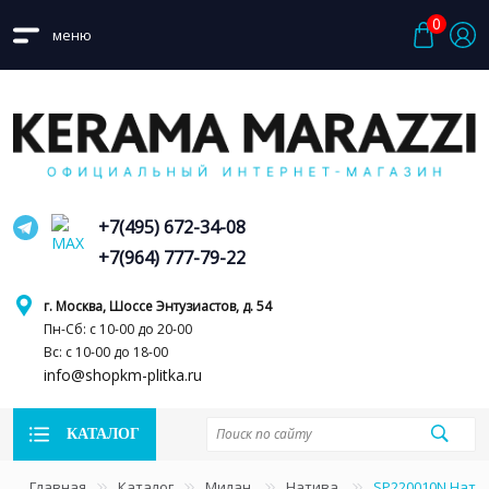
0
меню
+7(495) 672-34-08
+7(964) 777-79-22
г. Москва, Шоссе Энтузиастов, д. 54
Пн-Сб: с 10-00 до 20-00
Вс: с 10-00 до 18-00
info@shopkm-plitka.ru
КАТАЛОГ
Главная
Каталог
Милан
Натива
SP220010N Нати