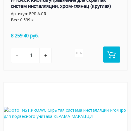
FPR.A.CR Кнопка управления для скрытых
систем инсталляции, xром-глянец (круглая)
Артикул:
FPR.A.CR
Вес: 0.539 кг
8 259.40 руб.
шт.
–
+