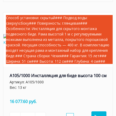
Способ установки: скрытый### Подвод воды:
сверху\сбоку### Поверхность: глянцевая###
Особенности: Инсталляция для скрытого монтажа
подвесного биде. Рама высотой 1 м с регулируемыми
ножками выполнена из металла, покрытого порошковой
краской. Несущая способность — 400 кг. В комплектацию
входят несущая рама и монтажный набор для крепления
биде.### Страна сборки: Чехия### Гарантия: 15 лет###
Ширина: 51 см### Высота: 112 см### Глубина: 4 см###
A105/1000 Инсталляция для биде высота 100 см
Артикул:
A105/1000
Вес: 13 кг
16 077.60 руб.